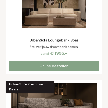
UrbanSofa Loungebank Boaz
Stel zelf jouw droombank samen!
€ 1995,-
vanaf
Online bestellen
UrbanSofa Premium
Dealer