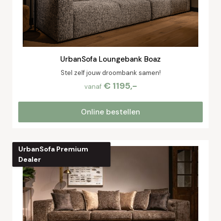
UrbanSofa Loungebank Boaz
Stel zelf jouw droombank samen!
€ 1195,-
vanaf
Online bestellen
UrbanSofa Premium
Dealer