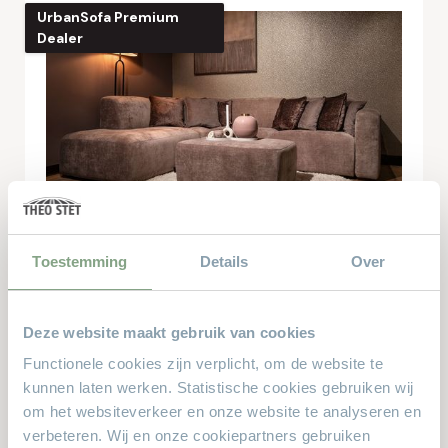
UrbanSofa Premium
Dealer
UrbanSofa Hoekbank Pebble
Toestemming
Details
Over
Stel zelf uw bank samen!
€ 2695,-
vanaf
Deze website maakt gebruik van cookies
Online bestellen
Functionele cookies zijn verplicht, om de website te
kunnen laten werken. Statistische cookies gebruiken wij
om het websiteverkeer en onze website te analyseren en
UrbanSofa Premium
verbeteren. Wij en onze cookiepartners gebruiken
Dealer