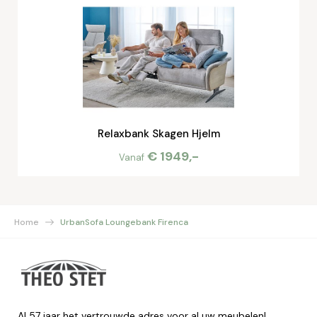
Relaxbank Skagen Hjelm
€ 1949,-
Vanaf
Home
UrbanSofa Loungebank Firenca
Al 57 jaar het vertrouwde adres voor al uw meubelen!