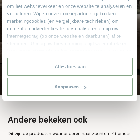
Het vertrouwde adres voor al uw meubelen! Geen
om het websiteverkeer en onze website te analyseren en
aanbetaling & wij bezorgen aan huis!
verbeteren. Wij en onze cookiepartners gebruiken
marketingcookies (en vergelijkbare technieken) om
Hoge service en kwaliteit
content en advertenties te personaliseren en op uw
Altijd scherpe aanbiedingen
internetgedrag (op onze website en daarbuiten) af te
Gratis parkeren
stemmen. U mag uw toestemming altijd weer intrekken.
Grote keus voor iedere doelgroep
Voor meer informatie en het aanpassen van uw keuze op
Sinds 1968
onze website verwijzen wij u naar onze
privacyverklaring.
Alles toestaan
8.000 m² met alle soorten stylen meubelen
Aanpassen
Andere bekeken ook
Dit zijn de producten waar anderen naar zochten. Zit er iets