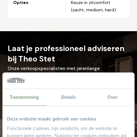
Opties
Keuze in zitcomfort
(zacht, medium, hard)
Laat je professioneel adviseren
bij Theo Stet
Onze verkoopspecialisten met jarenlange
ervaring helpen u graag met het kiezen van
uw droominterieur.
Toestemming
Details
Over
Kom langs in de showroom
Deze website maakt gebruik van cookies
Waarom
Theo Stet?
Functionele cookies zijn verplicht, om de website te
kunnen laten werken. Statistische cookies gebruiken wij