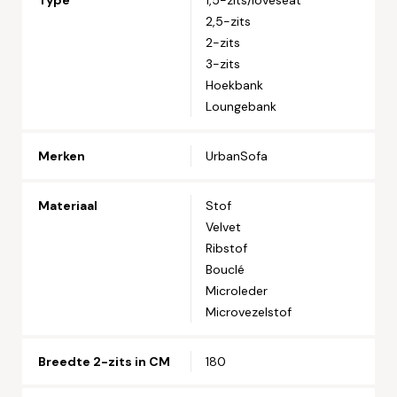
Type
1,5-zits/loveseat
2,5-zits
Telefoonnummer*
2-zits
3-zits
Hoekbank
Straat en huisnummer*
Loungebank
Postcode*
Merken
UrbanSofa
Materiaal
Stof
Woonplaats*
Velvet
Ribstof
Bouclé
Microleder
Let op: zorg dat alle velden met een * zijn ingevuld.
Microvezelstof
Breedte 2-zits in CM
180