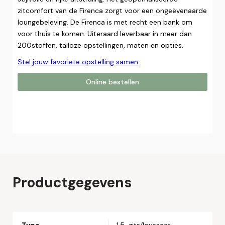
zitcomfort van de Firenca zorgt voor een ongeëvenaarde
loungebeleving. De Firenca is met recht een bank om
voor thuis te komen. Uiteraard leverbaar in meer dan
200stoffen, talloze opstellingen, maten en opties.
Stel jouw favoriete opstelling samen.
Online bestellen
Online bestellen
Plaats hier uw online bestelling. Wij nemen contact met u
op om uw bestelling af te ronden.
Naam*
Productgegevens
Email*