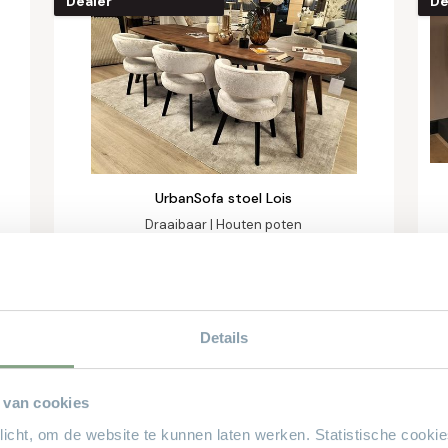
Dealer
De
UrbanSofa stoel Lois
Draaibaar | Houten poten
€ 369,-
vanaf
Online bestellen
Details
 van cookies
plicht, om de website te kunnen laten werken. Statistische cooki