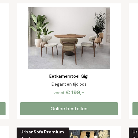
Eetkamerstoel Gigi
Elegant en tijdloos
€ 199,-
vanaf
Online bestellen
UrbanSofa Premium
Ur
Nieuw!