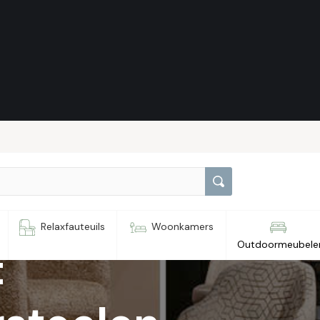
elen
Relaxfauteuils
Woonkamers
Outdoormeubele
t