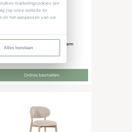
bruiken marketingcookies (en
rag (op onze website en
ie en het aanpassen van uw
Eetkamerstoel Alicia zonder arm
Alles toestaan
Draaibaar!
€ 139.-
Online bestellen