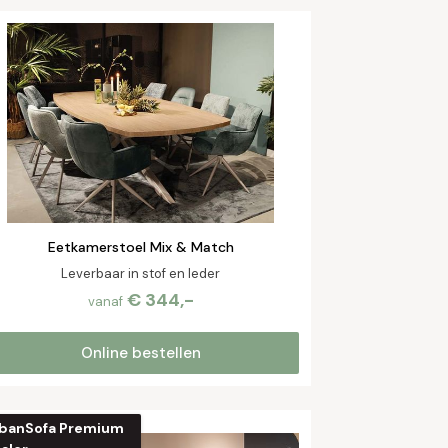
Eetkamerstoel Mix & Match
Leverbaar in stof en leder
€ 344,-
vanaf
Online bestellen
banSofa Premium