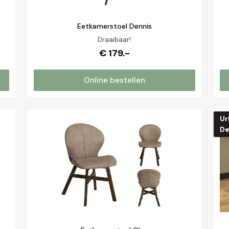
Eetkamerstoel Dennis
Draaibaar!
€ 179.-
Online bestellen
Ur
De