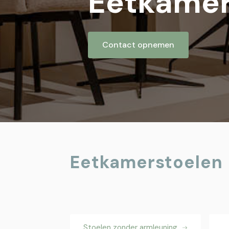
Eetkamer
Contact opnemen
Eetkamerstoelen
Stoelen zonder armleuning