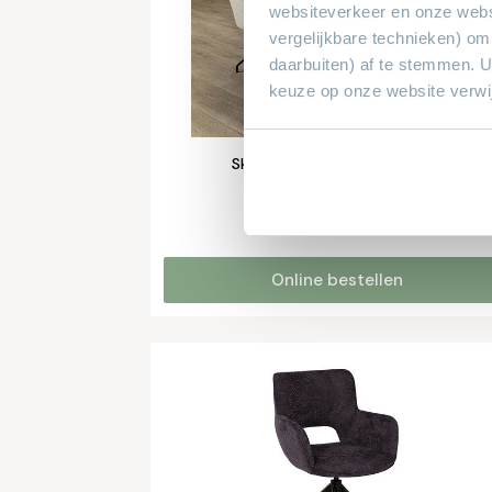
websiteverkeer en onze webs
vergelijkbare technieken) om
daarbuiten) af te stemmen. 
keuze op onze website verwij
Skagen eetkamerstoel Wieke
Leverbaar in 150 stoffen
€ 329,-
vanaf
Online bestellen