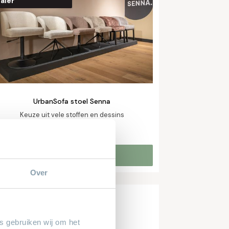
aler
UrbanSofa stoel Senna
Keuze uit vele stoffen en dessins
€ 379,-
vanaf
Online bestellen
Over
es gebruiken wij om het