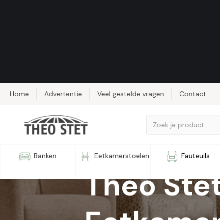
Home
Advertentie
Veel gestelde vragen
Contact
Kies uit meer dan 150 eetkamersto
Banken
Eetkamerstoelen
Fauteuils
Theo Ste