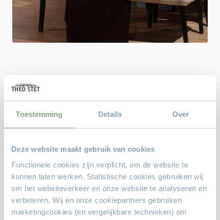
De woonkamer: complete
woonkamers, dressoirs,
Toestemming
Details
Over
eetkamertafels, kasten,
salontafels en tv-
Deze website maakt gebruik van cookies
meubelen
Functionele cookies zijn verplicht, om de website te
kunnen laten werken. Statistische cookies gebruiken wij
Bent u op zoek naar verfijnde en stijlvolle meubelen voor uw
om het websiteverkeer en onze website te analyseren en
woonkamer? Ontdek de prachtige collectie van Theo Stet
verbeteren. Wij en onze cookiepartners gebruiken
Meubelen, waar vakmanschap en kwaliteit samenkomen om uw
marketingcookies (en vergelijkbare technieken) om
leefruimte te verrijken.