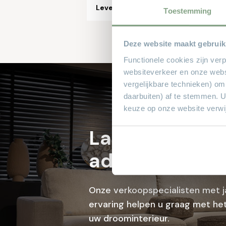
Leverbaar in maten
Toestemming
Deze website maakt gebruik
Functionele cookies zijn ver
websiteverkeer en onze webs
vergelijkbare technieken) om
daarbuiten) af te stemmen. 
keuze op onze website verwij
Laat je profes
adviseren bij 
Onze verkoopspecialisten met j
ervaring helpen u graag met het
uw droominterieur.