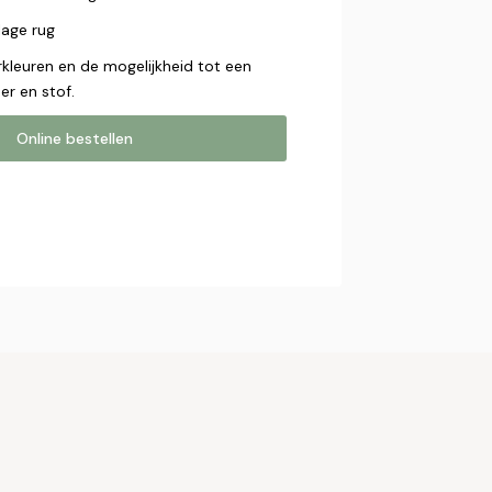
lage rug
rkleuren en de mogelijkheid tot een
er en stof.
Online bestellen
estellen
online bestelling. Wij nemen contact
bestelling af te ronden.