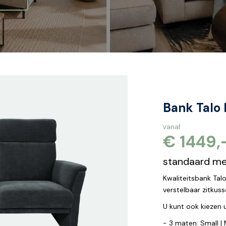
Bank Talo
vanaf
€ 1449,
standaard met
Kwaliteitsbank Tal
verstelbaar zitkuss
U kunt ook kiezen u
- 3 maten: Small |