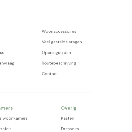
Woonaccessoires
Veel gestelde vragen
use
Openingstijden
aanvraag
Routebeschrijving
Contact
amers
Overig
e woonkamers
Kasten
tafels
Dressoirs