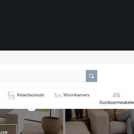
 hoog
Relaxfauteuils
Woonkamers
Outdoormeubele
ouse