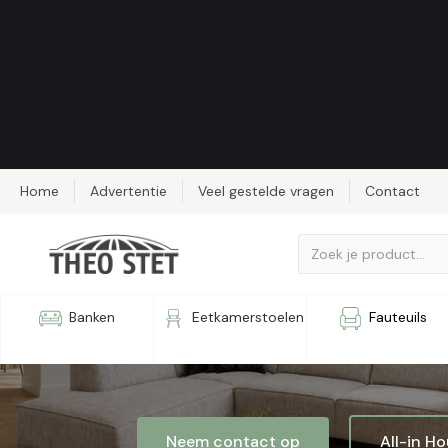
Home
Advertentie
Veel gestelde vragen
Contact
Bank Talo
Banken
Eetkamerstoelen
Fauteuils
Neem contact op
All-in H