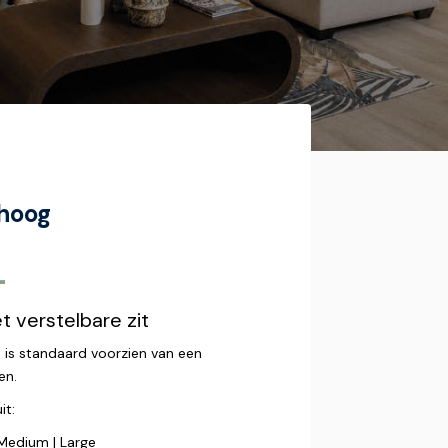
 hoog
-
 verstelbare zit
o is standaard voorzien van een
en.
it:
 Medium | Large