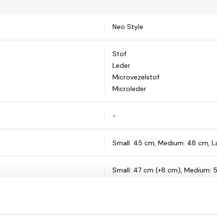
Telefoonnum
Neo Style
Stof
Straat en hui
Leder
Microvezelstof
Microleder
Postcode*
-
Woonplaats*
Small: 45 cm, Medium: 48 cm, L
Small: 47 cm (+8 cm), Medium: 
Let op: zorg 
91 / 105