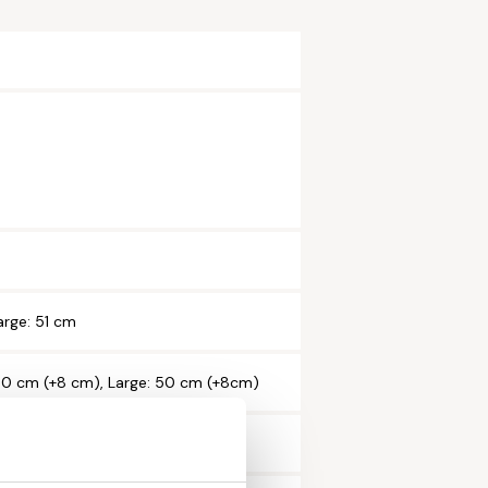
mer*
snummer*
arge: 51 cm
50 cm (+8 cm), Large: 50 cm (+8cm)
dat alle velden met een * zijn ingevuld.