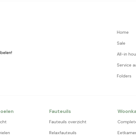
Home
Sale
belen!
All-in ho
Service 
Folders
oelen
Fauteuils
Woonk
icht
Fauteuils overzicht
Complet
ielen
Relaxfauteuils
Eetkamer