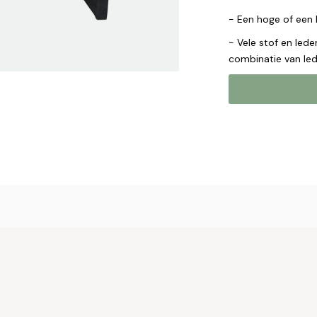
- Een hoge of een 
- Vele stof en lede
combinatie van led
Online b
Plaats hier uw 
met u op om uw 
Naam*
Email*