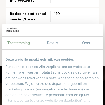
microvezelstof
Bekleding stof, aantal
150
soorten/kleuren
Opties
Mogelijkheid met accu
Met relaxfunctie mogelijk
Toestemming
Details
Over
Keuze in zitcomfort
(zacht, medium, hard)
Deze website maakt gebruik van cookies
Functionele cookies zijn verplicht, om de website te
kunnen laten werken. Statistische cookies gebruiken wij
Laat je professioneel adviseren
om het websiteverkeer en onze website te analyseren en
verbeteren. Wij en onze cookiepartners gebruiken
bij Theo Stet
marketingcookies (en vergelijkbare technieken) om
Onze verkoopspecialisten met jarenlange
content en advertenties te personaliseren en op uw
internetgedrag (op onze website en daarbuiten) af te
ervaring helpen u graag met het kiezen van