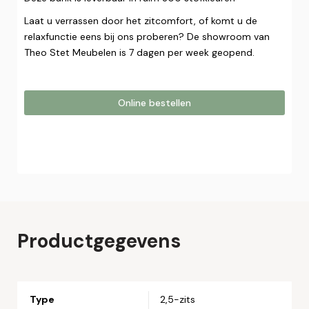
Laat u verrassen door het zitcomfort, of komt u de
relaxfunctie eens bij ons proberen? De showroom van
Theo Stet Meubelen is 7 dagen per week geopend.
Online bestellen
Online bestellen
Plaats hier uw online bestelling. Wij nemen contact met u
op om uw bestelling af te ronden.
Naam*
Productgegevens
Email*
Type
2,5-zits