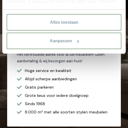
stemmen. U mag uw toestemming altijd weer intrekken.
uw droominterieur.
Voor meer informatie en het aanpassen van uw keuze op
onze website verwijzen wij u naar onze
Kom langs in de showroom
privacyverklaring.
Alles toestaan
Waarom
Theo Stet?
Aanpassen
Het vertrouwde adres voor al uw meubelen! Geen
aanbetaling & wij bezorgen aan huis!
Hoge service en kwaliteit
Altijd scherpe aanbiedingen
Gratis parkeren
Grote keus voor iedere doelgroep
Sinds 1968
8.000 m² met alle soorten stylen meubelen