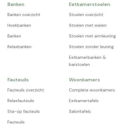
Banken
Eetkamerstoelen
Banken overzicht
Stoelen overzicht
Hoekbanken
Stoelen met wielen
Banken
Stoelen met armleuning
Relaxbanken
Stoelen zonder leuning
Eetkamerbanken &
barstoelen
Fauteuils
Woonkamers
Fauteuils overzicht
Complete woonkamers
Relaxfauteuils
Eetkamertafels
Sta-op fauteuils
Salontafels
Fauteuils