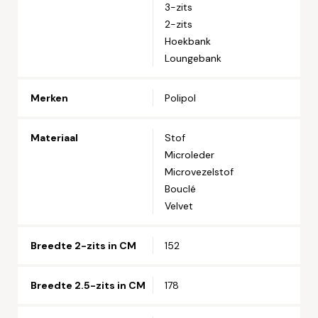
3-zits
Telefoonnummer*
2-zits
Hoekbank
Loungebank
Straat en huisnummer*
Merken
Polipol
Postcode*
Materiaal
Stof
Microleder
Woonplaats*
Microvezelstof
Bouclé
Velvet
Let op: zorg dat alle velden met een * zijn ingevuld.
Breedte 2-zits in CM
152
Breedte 2.5-zits in CM
178