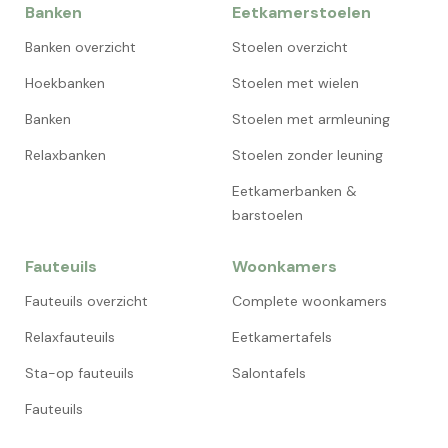
Banken
Eetkamerstoelen
Banken overzicht
Stoelen overzicht
Hoekbanken
Stoelen met wielen
Banken
Stoelen met armleuning
Relaxbanken
Stoelen zonder leuning
Eetkamerbanken &
barstoelen
Fauteuils
Woonkamers
Fauteuils overzicht
Complete woonkamers
Relaxfauteuils
Eetkamertafels
Sta-op fauteuils
Salontafels
Fauteuils