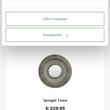
stemmen. U mag uw toestemming altijd weer intrekken.
Voor meer informatie en het aanpassen van uw keuze op
Wandklok wit goud
onze website verwijzen wij u naar onze
€ 119.-
privacyverklaring.
Alles toestaan
Online bestellen
Aanpassen
Spiegel Towa
€ 209,95