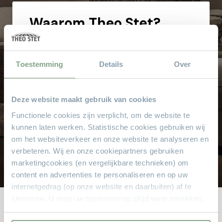
Waarom
Theo Stet?
Het vertrouwde adres voor al uw meubelen! Geen
aanbetaling & wij bezorgen aan huis!
Toestemming
Details
Over
Hoge service en kwaliteit
Altijd scherpe aanbiedingen
Gratis parkeren
Deze website maakt gebruik van cookies
Grote keus voor iedere doelgroep
Functionele cookies zijn verplicht, om de website te
kunnen laten werken. Statistische cookies gebruiken wij
Sinds 1968
om het websiteverkeer en onze website te analyseren en
8.000 m² met alle soorten stylen meubelen
verbeteren. Wij en onze cookiepartners gebruiken
marketingcookies (en vergelijkbare technieken) om
content en advertenties te personaliseren en op uw
internetgedrag (op onze website en daarbuiten) af te
stemmen. U mag uw toestemming altijd weer intrekken.
Voor meer informatie en het aanpassen van uw keuze op