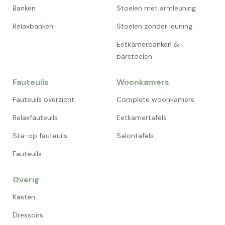
Banken
Stoelen met armleuning
Relaxbanken
Stoelen zonder leuning
Eetkamerbanken &
barstoelen
Fauteuils
Woonkamers
Fauteuils overzicht
Complete woonkamers
Relaxfauteuils
Eetkamertafels
Sta-op fauteuils
Salontafels
Fauteuils
Overig
Kasten
Dressoirs