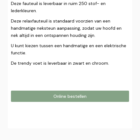
Deze fauteuil is leverbaar in ruim 250 stof- en
lederkleuren.
Deze relaxfauteuil is standaard voorzien van een
handmatige neksteun aanpassing, zodat uw hoofd en
nek altijd in een ontspannen houding zijn.
U kunt kiezen tussen een handmatige en een elektrische
functie.
De trendy voet is leverbaar in zwart en chroom.
Online bestellen
Online bestellen
Plaats hier uw online bestelling. Wij nemen contact met u
op om uw bestelling af te ronden.