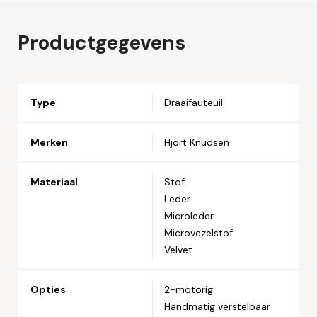
Naam*
Productgegevens
Email*
Type
Draaifauteuil
Telefoonnummer*
Merken
Hjort Knudsen
Straat en huisnummer*
Materiaal
Stof
Leder
Microleder
Postcode*
Microvezelstof
Velvet
Woonplaats*
Opties
2-motorig
Handmatig verstelbaar