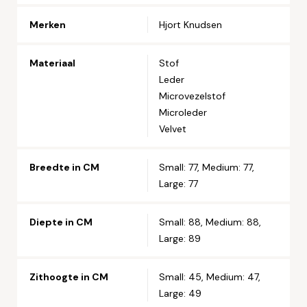
Telefoonnummer*
Merken
Hjort Knudsen
Straat en huisnummer*
Materiaal
Stof
Leder
Microvezelstof
Postcode*
Microleder
Velvet
Woonplaats*
Breedte in CM
Small: 77, Medium: 77,
Large: 77
Let op: zorg dat alle velden met een * zijn ingevuld.
Diepte in CM
Small: 88, Medium: 88,
Large: 89
Zithoogte in CM
Small: 45, Medium: 47,
Large: 49