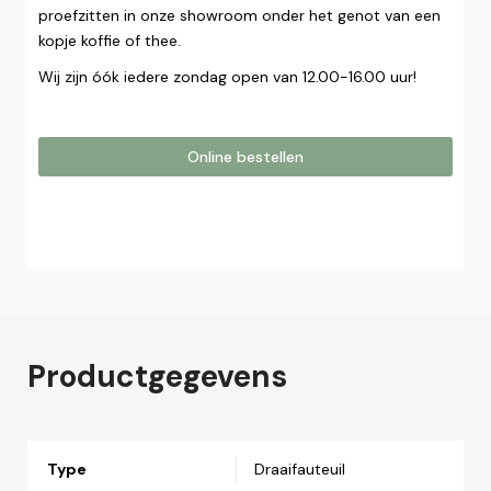
proefzitten in onze showroom onder het genot van een
kopje koffie of thee.
Wij zijn óók iedere zondag open van 12.00-16.00 uur!
Online bestellen
Online bestellen
Plaats hier uw online bestelling. Wij nemen contact met u
op om uw bestelling af te ronden.
Naam*
Productgegevens
Email*
Type
Draaifauteuil