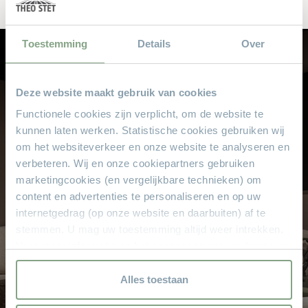
Toestemming
Details
Over
Laat je professioneel adviseren
bij Theo Stet
Deze website maakt gebruik van cookies
Onze verkoopspecialisten met jarenlange
Functionele cookies zijn verplicht, om de website te
kunnen laten werken. Statistische cookies gebruiken wij
ervaring helpen u graag met het kiezen van
om het websiteverkeer en onze website te analyseren en
uw droominterieur.
verbeteren. Wij en onze cookiepartners gebruiken
marketingcookies (en vergelijkbare technieken) om
Kom langs in de showroom
content en advertenties te personaliseren en op uw
internetgedrag (op onze website en daarbuiten) af te
stemmen. U mag uw toestemming altijd weer intrekken.
Waarom
Theo Stet?
Voor meer informatie en het aanpassen van uw keuze op
onze website verwijzen wij u naar onze
Het vertrouwde adres voor al uw meubelen! Geen
privacyverklaring.
Alles toestaan
aanbetaling & wij bezorgen aan huis!