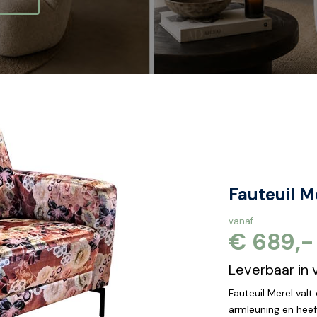
Fauteuil M
vanaf
€ 689,-
Leverbaar in 
Fauteuil Merel val
armleuning en heef