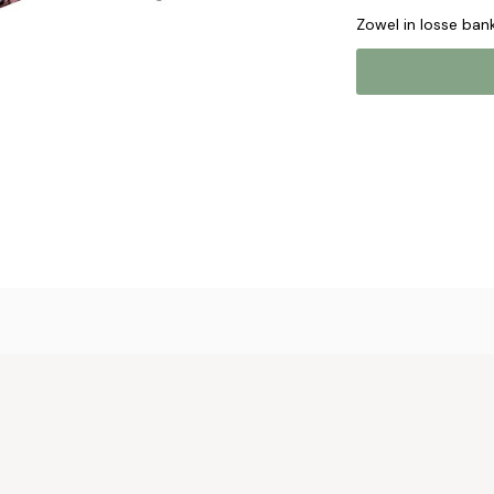
Zowel in losse bank
Online b
Plaats hier uw 
met u op om uw 
Naam*
Email*
Telefoonnum