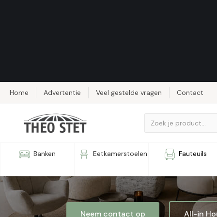
Home
Advertentie
Veel gestelde vragen
Contact
Fauteuil M
Banken
Eetkamerstoelen
Fauteuils
Neem contact op
All-in H