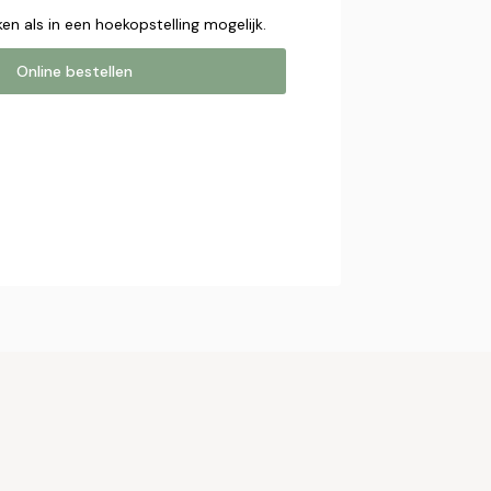
en als in een hoekopstelling mogelijk.
Online bestellen
estellen
online bestelling. Wij nemen contact
bestelling af te ronden.
mer*