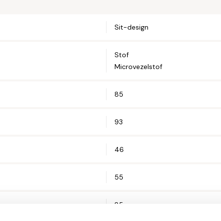
Sit-design
Straat en hui
Stof
Postcode*
Microvezelstof
85
Woonplaats*
93
46
Let op: zorg 
55
85