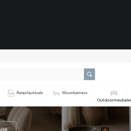
erel
Relaxfauteuils
Woonkamers
Outdoormeubele
ouse