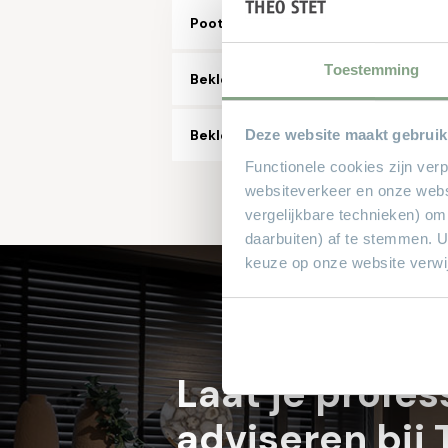
Pootkleur
Toestemming
Bekleding microvezelstof
Bekleding stof, aantal soorten/kleu
Deze website maakt gebruik
Functionele cookies zijn ver
websiteverkeer en onze webs
vergelijkbare technieken) om
daarbuiten) af te stemmen. 
keuze op onze website verwij
Laat je profes
adviseren bij 