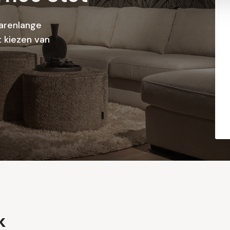
arenlange
 kiezen van
k