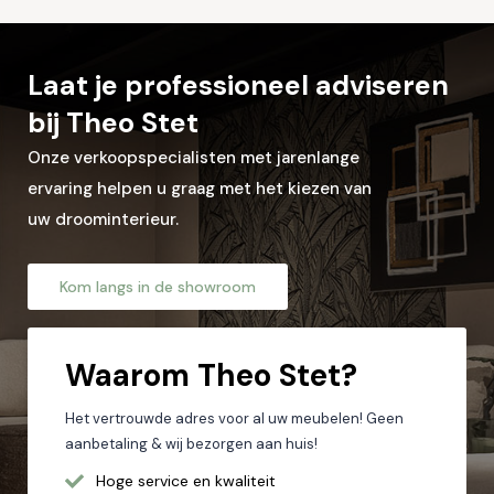
Let op: zorg dat alle velden met een * zijn ingevuld.
Laat je professioneel adviseren
bij Theo Stet
Onze verkoopspecialisten met jarenlange
ervaring helpen u graag met het kiezen van
uw droominterieur.
Kom langs in de showroom
Waarom
Theo Stet?
Het vertrouwde adres voor al uw meubelen! Geen
aanbetaling & wij bezorgen aan huis!
Hoge service en kwaliteit