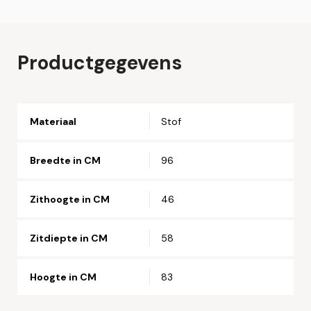
Plaats hier uw online bestelling. Wij nemen contact met u
op om uw bestelling af te ronden.
Naam*
Productgegevens
Email*
Materiaal
Stof
Telefoonnummer*
Breedte in CM
96
Straat en huisnummer*
Zithoogte in CM
46
Postcode*
Zitdiepte in CM
58
Hoogte in CM
83
Woonplaats*