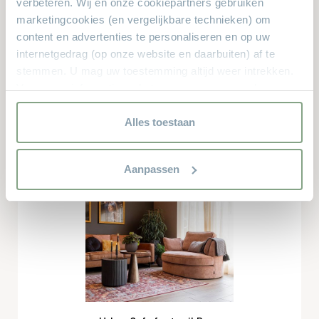
verbeteren. Wij en onze cookiepartners gebruiken
marketingcookies (en vergelijkbare technieken) om
content en advertenties te personaliseren en op uw
internetgedrag (op onze website en daarbuiten) af te
stemmen. U mag uw toestemming altijd weer intrekken.
Voor meer informatie en het aanpassen van uw keuze op
onze website verwijzen wij u naar onze
privacyverklaring.
Alles toestaan
UrbanSofa fauteuil Fleur
€ 720,-
Vanaf
Aanpassen