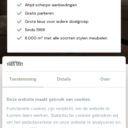
Altijd scherpe aanbiedingen
Gratis parkeren
Grote keus voor iedere doelgroep
Sinds 1968
8.000 m² met alle soorten stylen meubelen
Toestemming
Details
Over
Andere bekeken ook
Dit zijn de producten waar anderen naar zochten. Zit er iets
Deze website maakt gebruik van cookies
leuks voor u bij?
Functionele cookies zijn verplicht, om de website te
kunnen laten werken. Statistische cookies gebruiken wij
om het websiteverkeer en onze website te analyseren en