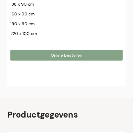
138 x 90 cm
160 x 90 cm
190 x 90 cm
220 x 100 cm
Online bestellen
Online bestellen
Plaats hier uw online bestelling. Wij nemen contact met u
op om uw bestelling af te ronden.
Naam*
Productgegevens
Email*