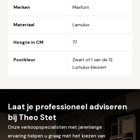
Merken
Maxfurn
Telefoonnummer*
Materiaal
Lamulux
Straat en huisnummer*
Hoogte in CM
77
Postcode*
Pootkleur
Zwart of 1 van de 12
Lumulux kleuren!
Woonplaats*
Laat je professioneel adviseren
Let op: zorg dat alle velden met een * zijn ingevuld.
bij Theo Stet
Onze verkoopspecialisten met jarenlange
ervaring helpen u graag met het kiezen van