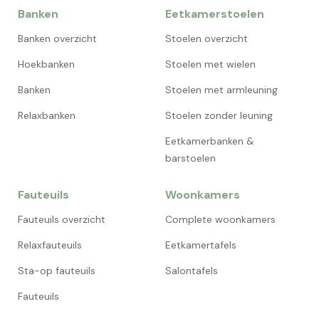
Banken
Eetkamerstoelen
Banken overzicht
Stoelen overzicht
Hoekbanken
Stoelen met wielen
Banken
Stoelen met armleuning
Relaxbanken
Stoelen zonder leuning
Eetkamerbanken &
barstoelen
Fauteuils
Woonkamers
Fauteuils overzicht
Complete woonkamers
Relaxfauteuils
Eetkamertafels
Sta-op fauteuils
Salontafels
Fauteuils