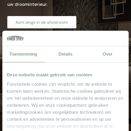
uw droominterieur.
Kom langs in de showroom
Waarom
Theo Stet?
Toestemming
Details
Over
Het vertrouwde adres voor al uw meubelen! Geen
aanbetaling & wij bezorgen aan huis!
Hoge service en kwaliteit
Deze website maakt gebruik van cookies
Altijd scherpe aanbiedingen
Functionele cookies zijn verplicht, om de website te
Gratis parkeren
kunnen laten werken. Statistische cookies gebruiken wij
om het websiteverkeer en onze website te analyseren en
Grote keus voor iedere doelgroep
verbeteren. Wij en onze cookiepartners gebruiken
Sinds 1968
marketingcookies (en vergelijkbare technieken) om
8.000 m² met alle soorten stylen meubelen
content en advertenties te personaliseren en op uw
internetgedrag (op onze website en daarbuiten) af te