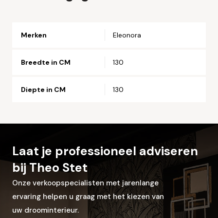
Email*
Merken
Eleonora
Telefoonnummer*
Breedte in CM
130
Straat en huisnummer*
Diepte in CM
130
Postcode*
Laat je professioneel adviseren
Woonplaats*
bij Theo Stet
Onze verkoopspecialisten met jarenlange
ervaring helpen u graag met het kiezen van
Let op: zorg dat alle velden met een * zijn ingevuld.
uw droominterieur.