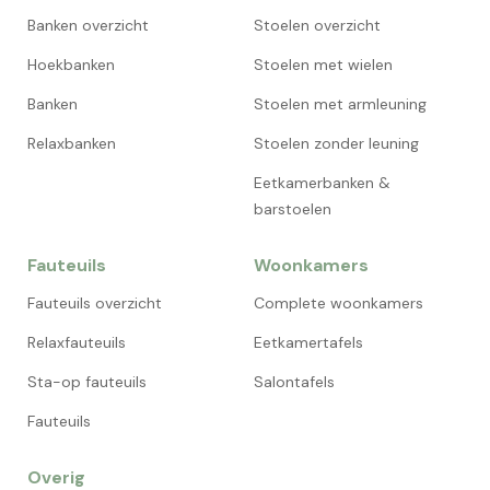
Banken overzicht
Stoelen overzicht
Hoekbanken
Stoelen met wielen
Banken
Stoelen met armleuning
Relaxbanken
Stoelen zonder leuning
Eetkamerbanken &
barstoelen
Fauteuils
Woonkamers
Fauteuils overzicht
Complete woonkamers
Relaxfauteuils
Eetkamertafels
Sta-op fauteuils
Salontafels
Fauteuils
Overig