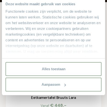
Deze website maakt gebruik van cookies
Functionele cookies zijn verplicht, om de website te
kunnen laten werken. Statistische cookies gebruiken wij
Andere bekeken ook
om het websiteverkeer en onze website te analyseren en
verbeteren. Wij en onze cookiepartners gebruiken
Dit zijn de producten waar anderen naar zochten. Zit er iets
marketingcookies (en vergelijkbare technieken) om
leuks voor u bij?
content en advertenties te personaliseren en op uw
internetgedrag (op onze website en daarbuiten) af te
stemmen. U mag uw toestemming altijd weer intrekken.
50% KORTING
Voor meer informatie en het aanpassen van uw keuze op
onze website verwijzen wij u naar onze
privacyverklaring.
Alles toestaan
Aanpassen
Eetkamertafel Bruuts Lara
€ 448,-
Vanaf