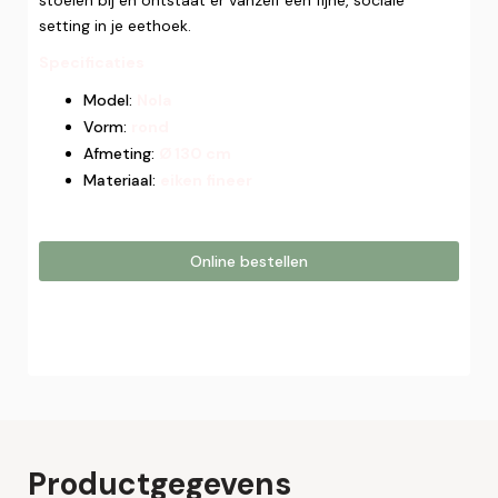
stoelen bij en ontstaat er vanzelf een fijne, sociale
setting in je eethoek.
Specificaties
Model:
Nola
Vorm:
rond
Afmeting:
Ø 130 cm
Materiaal:
eiken fineer
Online bestellen
Online bestellen
Plaats hier uw online bestelling. Wij nemen contact met u
op om uw bestelling af te ronden.
Naam*
Productgegevens