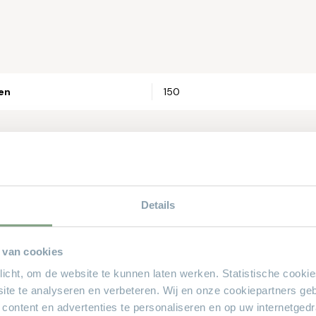
Telefoonnum
Straat en hui
ren
150
Postcode*
Woonplaats*
Details
 van cookies
sioneel
Let op: zorg 
plicht, om de website te kunnen laten werken. Statistische cooki
ite te analyseren en verbeteren. Wij en onze cookiepartners ge
Theo Stet
 content en advertenties te personaliseren en op uw internetged