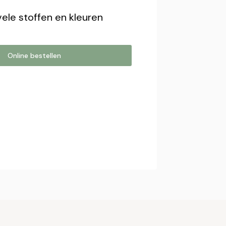
vele stoffen en kleuren
Online bestellen
estellen
online bestelling. Wij nemen contact
bestelling af te ronden.