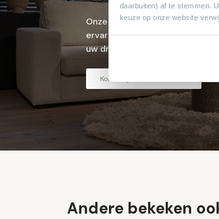
daarbuiten) af te stemmen. 
keuze op onze website verwij
Onze verkoopspecialisten met j
ervaring helpen u graag met het
uw droominterieur.
Kom langs in de showroom
Andere bekeken oo