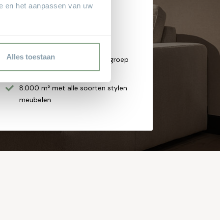
bezorgen aan huis!
ie en het aanpassen van uw
Hoge service en kwaliteit
Altijd scherpe aanbiedingen
Gratis parkeren
Alles toestaan
Grote keus voor iedere doelgroep
Sinds 1968
8.000 m² met alle soorten stylen
meubelen