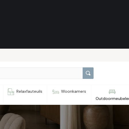
uil SEVN
Relaxfauteuils
Woonkamers
Outdoormeubele