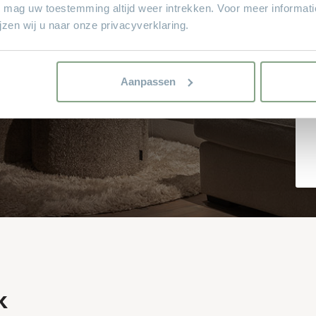
U mag uw toestemming altijd weer intrekken. Voor meer informat
zen wij u naar onze privacyverklaring.
arenlange
 kiezen van
Aanpassen
k