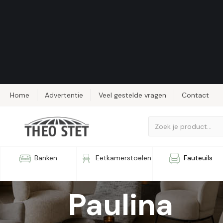
Home
Advertentie
Veel gestelde vragen
Contact
Draaifaute
Banken
Eetkamerstoelen
Fauteuils
Paulina