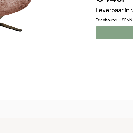
Leverbaar in 
Draaifauteuil SEVN
Online b
Plaats hier uw 
met u op om uw 
Naam*
Email*