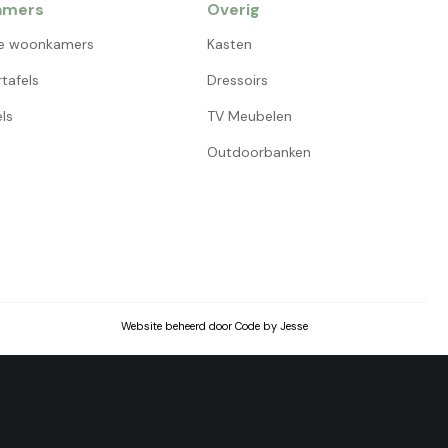
amers
Overig
e woonkamers
Kasten
tafels
Dressoirs
ls
TV Meubelen
Outdoorbanken
Website beheerd door Code by Jesse