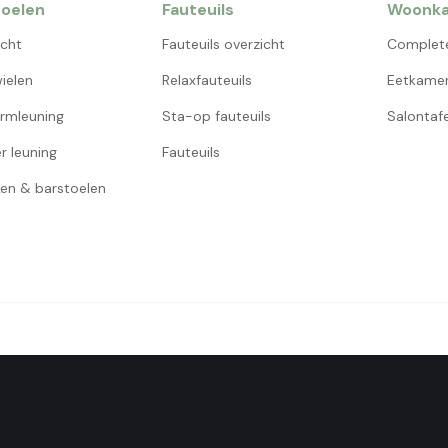
oelen
Fauteuils
Woonk
icht
Fauteuils overzicht
Complet
ielen
Relaxfauteuils
Eetkamer
rmleuning
Sta-op fauteuils
Salontafe
r leuning
Fauteuils
en & barstoelen