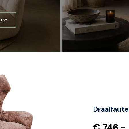
ouse
Draaifaute
€ 746.-