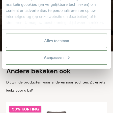
marketingcookies (en vergelijkbare technieken) om
Gratis parkeren
content en advertenties te personaliseren en op uw
Grote keus voor iedere doelgroep
internetgedrag (op onze website en daarbuiten) af te
Sinds 1968
stemmen. U mag uw toestemming altijd weer intrekken.
8.000 m² met alle soorten stylen meubelen
Voor meer informatie en het aanpassen van uw keuze op
onze website verwijzen wij u naar onze
privacyverklaring.
Alles toestaan
Aanpassen
Andere bekeken ook
Dit zijn de producten waar anderen naar zochten. Zit er iets
leuks voor u bij?
50% KORTING