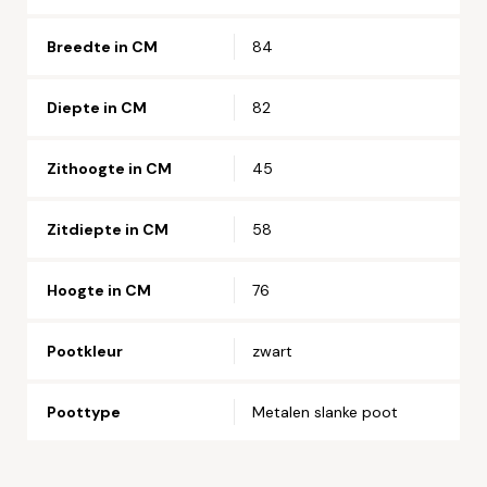
Straat en huisnummer*
Breedte in CM
84
Postcode*
Diepte in CM
82
Zithoogte in CM
45
Woonplaats*
Zitdiepte in CM
58
Hoogte in CM
76
Let op: zorg dat alle velden met een * zijn ingevuld.
Pootkleur
zwart
Poottype
Metalen slanke poot