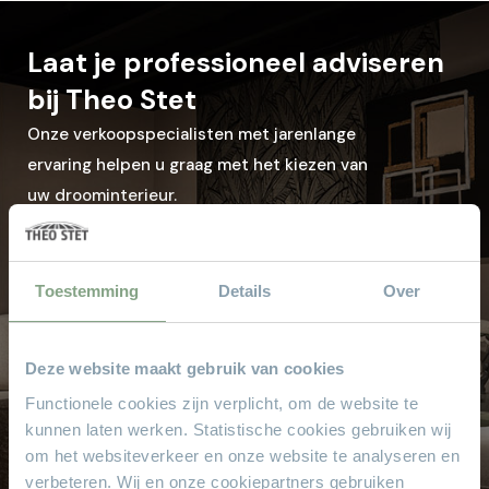
Laat je professioneel adviseren
bij Theo Stet
Onze verkoopspecialisten met jarenlange
ervaring helpen u graag met het kiezen van
uw droominterieur.
Kom langs in de showroom
Toestemming
Details
Over
Waarom
Theo Stet?
Deze website maakt gebruik van cookies
Het vertrouwde adres voor al uw meubelen! Geen
Functionele cookies zijn verplicht, om de website te
aanbetaling & wij bezorgen aan huis!
kunnen laten werken. Statistische cookies gebruiken wij
Hoge service en kwaliteit
om het websiteverkeer en onze website te analyseren en
verbeteren. Wij en onze cookiepartners gebruiken
Altijd scherpe aanbiedingen