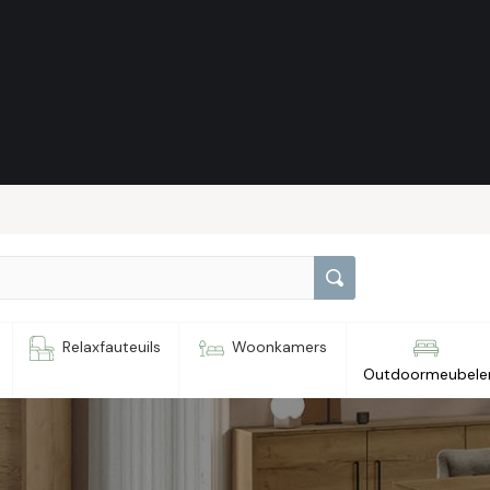
er
Relaxfauteuils
Woonkamers
Outdoormeubele