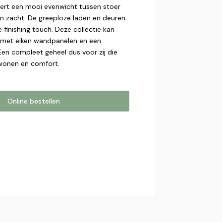
ert een mooi evenwicht tussen stoer
en zacht. De greeploze laden en deuren
 finishing touch. Deze collectie kan
 met eiken wandpanelen en een
 Een compleet geheel dus voor zij die
wonen en comfort.
Online bestellen
estellen
online bestelling. Wij nemen contact
bestelling af te ronden.