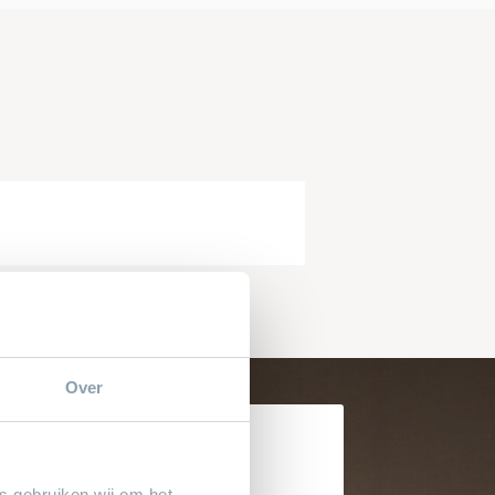
mer*
snummer*
Over
Waarom
Theo Stet?
es gebruiken wij om het