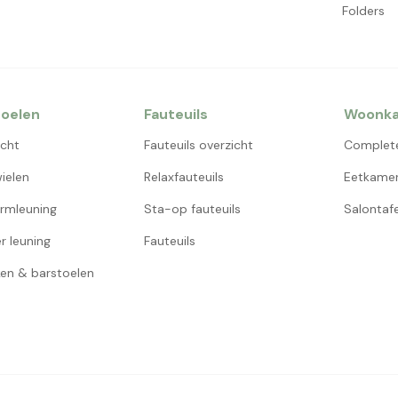
Folders
oelen
Fauteuils
Woonk
icht
Fauteuils overzicht
Complet
ielen
Relaxfauteuils
Eetkamer
rmleuning
Sta-op fauteuils
Salontafe
r leuning
Fauteuils
en & barstoelen