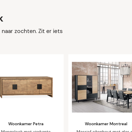
k
naar zochten. Zit er iets
Woonkamer Petra
Woonkamer Montreal
Mangolook met vierkante
Massief eikenhout met glas 