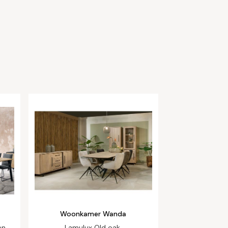
Woonkamer Wanda
en
Lamulux Old oak,