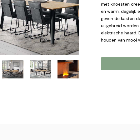
met knoesten creë
en warm, degelijk 
geven de kasten de
uitgebreid worden
elektrische haard.
houden van mooi 
Online b
Plaats hier uw 
met u op om uw 
Naam*