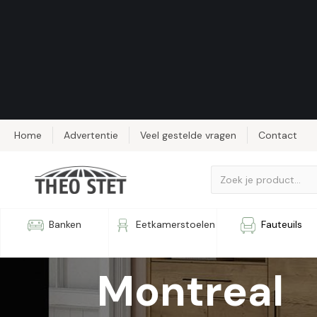
Home
Advertentie
Veel gestelde vragen
Contact
Woonkam
Banken
Eetkamerstoelen
Fauteuils
Montreal