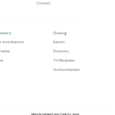
Contact
amers
Overig
e woonkamers
Kasten
tafels
Dressoirs
ls
TV Meubelen
Outdoorbanken
Website beheerd door Code by Jesse