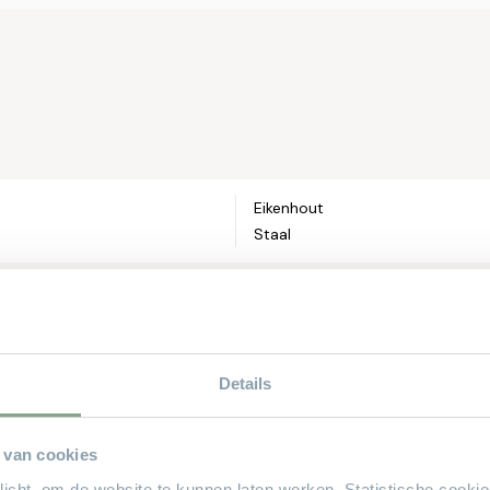
Email*
Telefoonnum
Eikenhout
Straat en hui
Staal
Postcode*
Details
Woonplaats*
 van cookies
plicht, om de website te kunnen laten werken. Statistische cooki