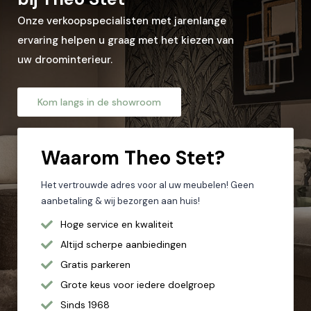
Postcode*
Onze verkoopspecialisten met jarenlange
ervaring helpen u graag met het kiezen van
Woonplaats*
uw droominterieur.
Kom langs in de showroom
Let op: zorg dat alle velden met een * zijn ingevuld.
Waarom
Theo Stet?
Het vertrouwde adres voor al uw meubelen! Geen
aanbetaling & wij bezorgen aan huis!
Hoge service en kwaliteit
Altijd scherpe aanbiedingen
Gratis parkeren
Grote keus voor iedere doelgroep
Sinds 1968