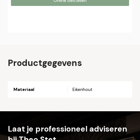
Online bestellen
Online bestellen
Plaats hier uw online bestelling. Wij nemen contact met u
op om uw bestelling af te ronden.
Naam*
Productgegevens
Email*
Materiaal
Eikenhout
Telefoonnummer*
Straat en huisnummer*
Laat je professioneel adviseren
bij Theo Stet