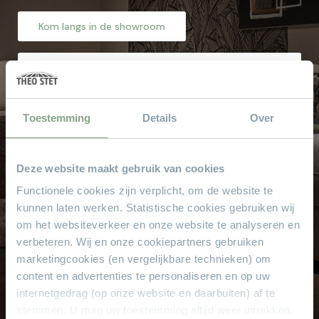
Kom langs in de showroom
Waarom
Theo Stet?
Het vertrouwde adres voor al uw meubelen! Geen
Toestemming
Details
Over
aanbetaling & wij bezorgen aan huis!
Hoge service en kwaliteit
Deze website maakt gebruik van cookies
Altijd scherpe aanbiedingen
Functionele cookies zijn verplicht, om de website te
Gratis parkeren
kunnen laten werken. Statistische cookies gebruiken wij
Grote keus voor iedere doelgroep
om het websiteverkeer en onze website te analyseren en
Sinds 1968
verbeteren. Wij en onze cookiepartners gebruiken
8.000 m² met alle soorten stylen meubelen
marketingcookies (en vergelijkbare technieken) om
content en advertenties te personaliseren en op uw
internetgedrag (op onze website en daarbuiten) af te
stemmen. U mag uw toestemming altijd weer intrekken.