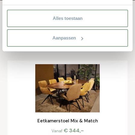
Voor meer informatie en het aanpassen van uw keuze op
onze website verwijzen wij u naar onze
privacyverklaring.
Alles toestaan
Andere bekeken ook
Dit zijn de producten waar anderen naar zochten. Zit er iets
Aanpassen
leuks voor u bij?
Eetkamerstoel Mix & Match
€ 344,-
Vanaf