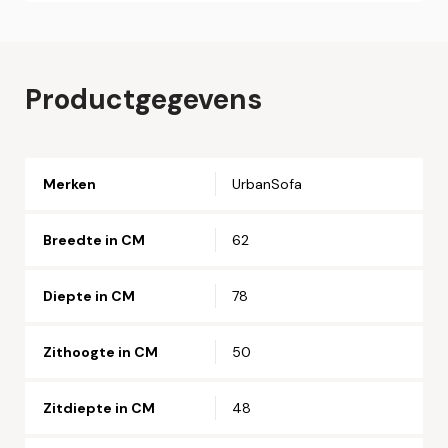
Plaats hier uw online bestelling. Wij nemen contact met u
op om uw bestelling af te ronden.
Naam*
Productgegevens
Email*
Merken
UrbanSofa
Telefoonnummer*
Breedte in CM
62
Straat en huisnummer*
Diepte in CM
78
Postcode*
Zithoogte in CM
50
Zitdiepte in CM
48
Woonplaats*