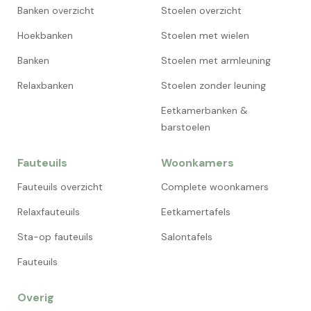
Banken overzicht
Stoelen overzicht
Hoekbanken
Stoelen met wielen
Banken
Stoelen met armleuning
Relaxbanken
Stoelen zonder leuning
Eetkamerbanken &
barstoelen
Fauteuils
Woonkamers
Fauteuils overzicht
Complete woonkamers
Relaxfauteuils
Eetkamertafels
Sta-op fauteuils
Salontafels
Fauteuils
Overig