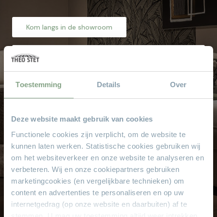
Kom langs in de showroom
Waarom
Theo Stet?
Toestemming
Details
Over
Het vertrouwde adres voor al uw meubelen! Geen
aanbetaling & wij bezorgen aan huis!
Hoge service en kwaliteit
Deze website maakt gebruik van cookies
Altijd scherpe aanbiedingen
Functionele cookies zijn verplicht, om de website te
Gratis parkeren
kunnen laten werken. Statistische cookies gebruiken wij
Grote keus voor iedere doelgroep
om het websiteverkeer en onze website te analyseren en
Sinds 1968
verbeteren. Wij en onze cookiepartners gebruiken
marketingcookies (en vergelijkbare technieken) om
8.000 m² met alle soorten stylen meubelen
content en advertenties te personaliseren en op uw
internetgedrag (op onze website en daarbuiten) af te
stemmen. U mag uw toestemming altijd weer intrekken.