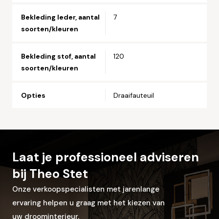
Bekleding leder, aantal
7
soorten/kleuren
Let op: zorg dat alle velden met een * zijn ingevuld.
Bekleding stof, aantal
120
soorten/kleuren
Opties
Draaifauteuil
Laat je professioneel adviseren
bij Theo Stet
Onze verkoopspecialisten met jarenlange
ervaring helpen u graag met het kiezen van
uw droominterieur.