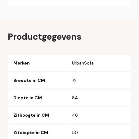
Online bestellen
Plaats hier uw online bestelling. Wij nemen contact met u
op om uw bestelling af te ronden.
Naam*
Productgegevens
Email*
Merken
UrbanSofa
Telefoonnummer*
Breedte in CM
72
Straat en huisnummer*
Diepte in CM
84
Postcode*
Zithoogte in CM
46
Zitdiepte in CM
50
Woonplaats*