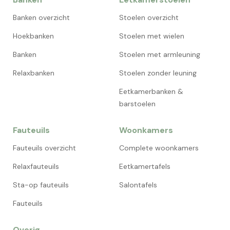
Banken overzicht
Stoelen overzicht
Hoekbanken
Stoelen met wielen
Banken
Stoelen met armleuning
Relaxbanken
Stoelen zonder leuning
Eetkamerbanken &
barstoelen
Fauteuils
Woonkamers
Fauteuils overzicht
Complete woonkamers
Relaxfauteuils
Eetkamertafels
Sta-op fauteuils
Salontafels
Fauteuils
Overig