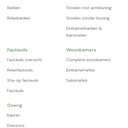
Banken
Stoelen met armleuning
Relaxbanken
Stoelen zonder leuning
Eetkamerbanken &
barstoelen
Fauteuils
Woonkamers
Fauteuils overzicht
Complete woonkamers
Relaxfauteuils
Eetkamertafels
Sta-op fauteuils
Salontafels
Fauteuils
Overig
Kasten
Dressoirs