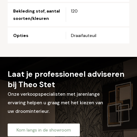
Let op: zorg dat alle velden met een * zijn ingevuld.
Bekleding stof, aantal
120
soorten/kleuren
Opties
Draaifauteuil
Laat je professioneel adviseren
bij Theo Stet
Onze verkoopspecialisten met jarenlange
ervaring helpen u graag met het kiezen van
uw droominterieur.
Kom langs in de showroom