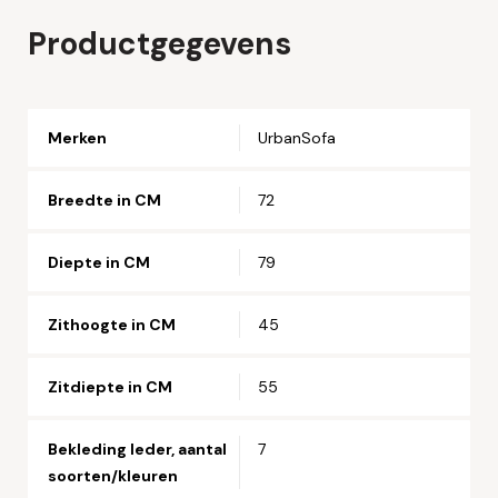
Naam*
Productgegevens
Email*
Merken
UrbanSofa
Telefoonnummer*
Breedte in CM
72
Straat en huisnummer*
Diepte in CM
79
Postcode*
Zithoogte in CM
45
Zitdiepte in CM
55
Woonplaats*
Bekleding leder, aantal
7
soorten/kleuren