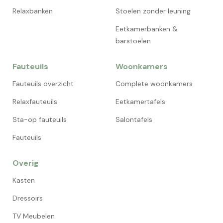
Relaxbanken
Stoelen zonder leuning
Eetkamerbanken &
barstoelen
Fauteuils
Woonkamers
Fauteuils overzicht
Complete woonkamers
Relaxfauteuils
Eetkamertafels
Sta-op fauteuils
Salontafels
Fauteuils
Overig
Kasten
Dressoirs
TV Meubelen