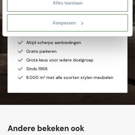
Waarom
Theo Stet?
privacyverklaring.
Alles toestaan
Het vertrouwde adres voor al uw meubelen! Geen
Aanpassen
aanbetaling & wij bezorgen aan huis!
Hoge service en kwaliteit
Altijd scherpe aanbiedingen
Gratis parkeren
Grote keus voor iedere doelgroep
Sinds 1968
8.000 m² met alle soorten stylen meubelen
Andere bekeken ook