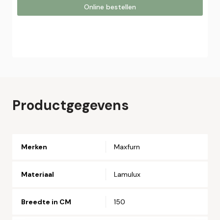
Online bestellen
Online bestellen
Plaats hier uw online bestelling. Wij nemen contact met u
op om uw bestelling af te ronden.
Naam*
Productgegevens
Email*
Merken
Maxfurn
Telefoonnummer*
Materiaal
Lamulux
Straat en huisnummer*
Breedte in CM
150