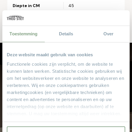
Postcode*
Diepte in CM
45
Hoogte in CM
55
Woonplaats*
Toestemming
Details
Over
Deze website maakt gebruik van cookies
Let op: zorg dat alle velden met een * zijn ingevuld.
Laat je professioneel adviseren
Functionele cookies zijn verplicht, om de website te
bij Theo Stet
kunnen laten werken. Statistische cookies gebruiken wij
om het websiteverkeer en onze website te analyseren en
Onze verkoopspecialisten met jarenlange
verbeteren. Wij en onze cookiepartners gebruiken
ervaring helpen u graag met het kiezen van
marketingcookies (en vergelijkbare technieken) om
uw droominterieur.
content en advertenties te personaliseren en op uw
internetgedrag (op onze website en daarbuiten) af te
Kom langs in de showroom
stemmen. U mag uw toestemming altijd weer intrekken.
Voor meer informatie en het aanpassen van uw keuze op
onze website verwijzen wij u naar onze