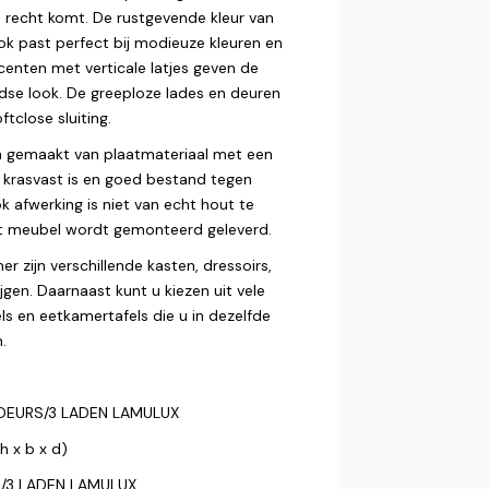
ijn recht komt. De rustgevende kleur van
ok past perfect bij modieuze kleuren en
ccenten met verticale latjes geven de
jdse look. De greeploze lades en deuren
ftclose sluiting.
n gemaakt van plaatmateriaal met een
t krasvast is en goed bestand tegen
ok afwerking is niet van echt hout te
t meubel wordt gemonteerd geleverd.
 zijn verschillende kasten, dressoirs,
jgen. Daarnaast kunt u kiezen uit vele
ls en eetkamertafels die u in dezelfde
n.
 DEURS/3 LADEN LAMULUX
h x b x d)
S/3 LADEN LAMULUX