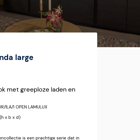
nda large
ook met greeploze laden en
R/1LA/1 OPEN LAMULUX
h x b x d)
encollectie is een prachtige serie dat in