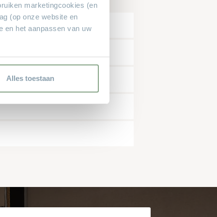
bruiken marketingcookies (en
rag (op onze website en
ie en het aanpassen van uw
mer*
snummer*
Alles toestaan
dat alle velden met een * zijn ingevuld.