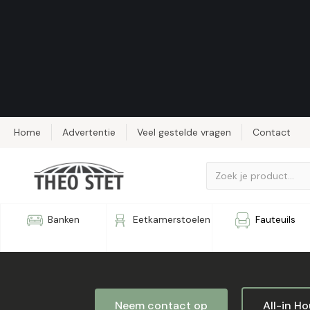
Home
Advertentie
Veel gestelde vragen
Contact
TV-kast Li
Banken
Eetkamerstoelen
Fauteuils
Neem contact op
All-in H