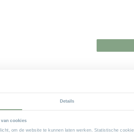
Online b
Plaats hier uw 
met u op om uw 
Details
Naam*
 van cookies
plicht, om de website te kunnen laten werken. Statistische cooki
Email*