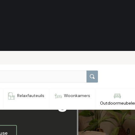
nda large
Relaxfauteuils
Woonkamers
Outdoormeubele
ouse