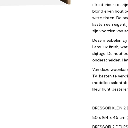
elk interieur tot z
blond eiken houtlo
witte tinten. De a
kasten een eigenti
zijn voorzien van so
Deze meubelen zij
Lamulux finish, wa
slijtage. De houtlo
onderscheiden. He
Van deze woonkamer
TV-kasten te verkri
modellen salontafe
kleur kunt bestelle
DRESSOIR KLEIN 2
80 x 164 x 45 cm (
DRESSOIR 2 DEUR