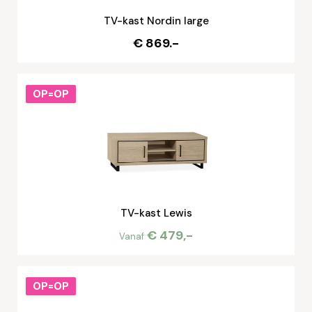
TV-kast Nordin large
€ 869.-
OP=OP
TV-kast Lewis
€ 479,-
Vanaf
OP=OP