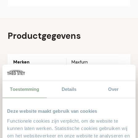
Online bestellen
Plaats hier uw online bestelling. Wij nemen contact met u
op om uw bestelling af te ronden.
Naam*
Productgegevens
Email*
Merken
Maxfurn
Telefoonnummer*
Materiaal
Lamulux
Toestemming
Details
Over
Straat en huisnummer*
Breedte in CM
198
Deze website maakt gebruik van cookies
Postcode*
Diepte in CM
45
Functionele cookies zijn verplicht, om de website te
kunnen laten werken. Statistische cookies gebruiken wij
Hoogte in CM
50
Woonplaats*
om het websiteverkeer en onze website te analyseren en