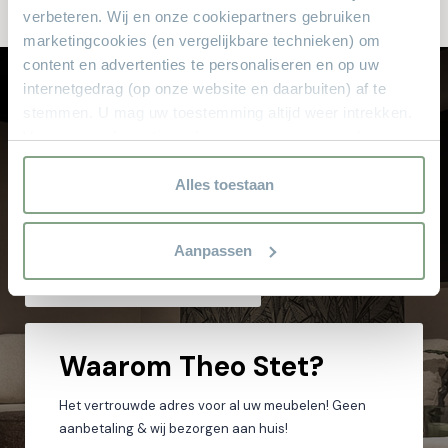
verbeteren. Wij en onze cookiepartners gebruiken
marketingcookies (en vergelijkbare technieken) om
content en advertenties te personaliseren en op uw
internetgedrag (op onze website en daarbuiten) af te
Let op: zorg dat alle velden met een * zijn ingevuld.
Laat je professioneel adviseren
stemmen. U mag uw toestemming altijd weer intrekken.
bij Theo Stet
Voor meer informatie en het aanpassen van uw keuze op
onze website verwijzen wij u naar onze
Onze verkoopspecialisten met jarenlange
privacyverklaring.
Alles toestaan
ervaring helpen u graag met het kiezen van
uw droominterieur.
Aanpassen
Kom langs in de showroom
Waarom
Theo Stet?
Het vertrouwde adres voor al uw meubelen! Geen
aanbetaling & wij bezorgen aan huis!