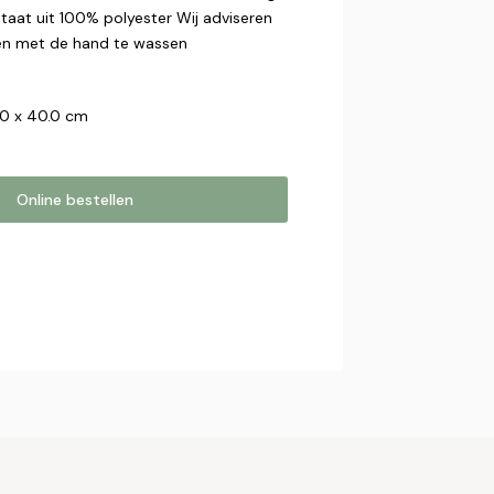
taat uit 100% polyester Wij adviseren
een met de hand te wassen
.0 x 40.0 cm
Online bestellen
estellen
online bestelling. Wij nemen contact
bestelling af te ronden.