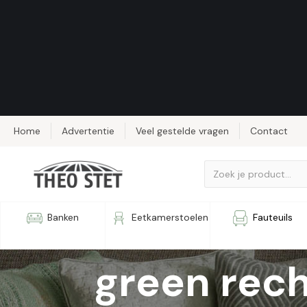
Home
Advertentie
Veel gestelde vragen
Contact
Sierkusse
Banken
Eetkamerstoelen
Fauteuils
green rec