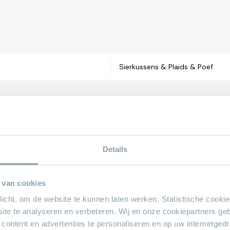
Email*
Telefoonnum
Sierkussens & Plaids & Poef
Straat en hui
Postcode*
Details
Woonplaats*
 van cookies
sioneel
plicht, om de website te kunnen laten werken. Statistische cooki
ite te analyseren en verbeteren. Wij en onze cookiepartners ge
Theo Stet
 content en advertenties te personaliseren en op uw internetged