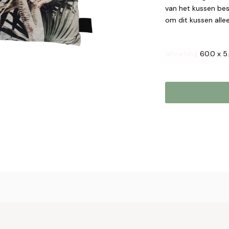
van het kussen bes
om dit kussen all
afmeting
60.0 x 5
Online b
Plaats hier uw 
met u op om uw 
Naam*