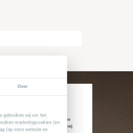
mer*
snummer*
Over
Waarom
Theo Stet?
es gebruiken wij om het
Het vertrouwde adres voor al uw
bruiken marketingcookies (en
meubelen! Geen aanbetaling & wij
rag (op onze website en