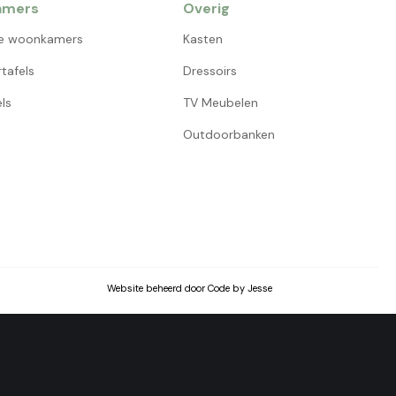
amers
Overig
e woonkamers
Kasten
tafels
Dressoirs
ls
TV Meubelen
Outdoorbanken
Website beheerd door Code by Jesse