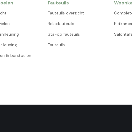
oelen
Fauteuils
Woonk
icht
Fauteuils overzicht
Complet
ielen
Relaxfauteuils
Eetkamer
rmleuning
Sta-op fauteuils
Salontafe
r leuning
Fauteuils
en & barstoelen