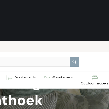
n Jungle
Relaxfauteuils
Woonkamers
Outdoormeubele
hthoek