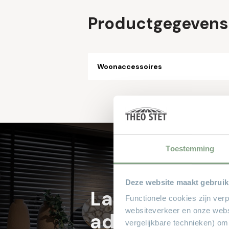
Productgegevens
Woonaccessoires
Toestemming
Deze website maakt gebruik
Laat je profes
Functionele cookies zijn ver
websiteverkeer en onze webs
adviseren bij 
vergelijkbare technieken) om