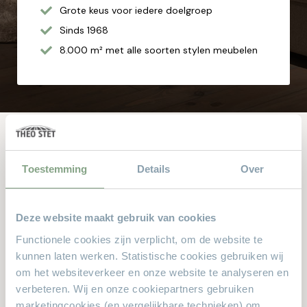
Grote keus voor iedere doelgroep
Sinds 1968
8.000 m² met alle soorten stylen meubelen
Andere bekeken ook
Toestemming
Details
Over
Dit zijn de producten waar anderen naar zochten. Zit er iets
Deze website maakt gebruik van cookies
leuks voor u bij?
Functionele cookies zijn verplicht, om de website te
kunnen laten werken. Statistische cookies gebruiken wij
om het websiteverkeer en onze website te analyseren en
verbeteren. Wij en onze cookiepartners gebruiken
marketingcookies (en vergelijkbare technieken) om