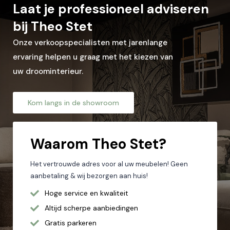
Laat je professioneel adviseren
Woonplaats*
bij Theo Stet
Onze verkoopspecialisten met jarenlange
ervaring helpen u graag met het kiezen van
Let op: zorg dat alle velden met een * zijn ingevuld.
uw droominterieur.
Kom langs in de showroom
Waarom
Theo Stet?
Het vertrouwde adres voor al uw meubelen! Geen
aanbetaling & wij bezorgen aan huis!
Hoge service en kwaliteit
Altijd scherpe aanbiedingen
Gratis parkeren