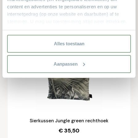
content en advertenties te personaliseren en op uw
internetgedrag (op onze website en daarbuiten) af te
stemmen. U mag uw toestemming altijd weer intrekken.
Voor meer informatie en het aanpassen van uw keuze op
Sierkussen Juna
onze website verwijzen wij u naar onze
privacyverklaring.
Alles toestaan
€ 24,95
Aanpassen
Sierkussen Jungle green rechthoek
€ 35,50