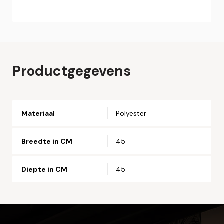
Online bestellen
Plaats hier uw online bestelling. Wij nemen contact met u
op om uw bestelling af te ronden.
Naam*
Productgegevens
Email*
Materiaal
Polyester
Telefoonnummer*
Breedte in CM
45
Straat en huisnummer*
Diepte in CM
45
Postcode*