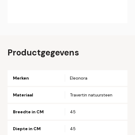
Online bestellen
Plaats hier uw online bestelling. Wij nemen contact met u
op om uw bestelling af te ronden.
Naam*
Productgegevens
Email*
Merken
Eleonora
Telefoonnummer*
Materiaal
Travertin natuursteen
Straat en huisnummer*
Breedte in CM
45
Postcode*
Diepte in CM
45