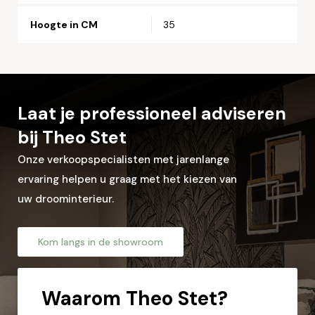
Hoogte in CM
35
Woonplaats*
Let op: zorg dat alle velden met een * zijn ingevuld.
Laat je professioneel adviseren
bij Theo Stet
Onze verkoopspecialisten met jarenlange
ervaring helpen u graag met het kiezen van
uw droominterieur.
Kom langs in de showroom
Waarom
Theo Stet?