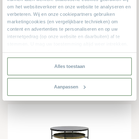
leuks voor u bij?
om het websiteverkeer en onze website te analyseren en
verbeteren. Wij en onze cookiepartners gebruiken
marketingcookies (en vergelijkbare technieken) om
50% KORTING
content en advertenties te personaliseren en op uw
internetgedrag (op onze website en daarbuiten) af te
stemmen. U mag uw toestemming altijd weer intrekken.
Voor meer informatie en het aanpassen van uw keuze op
onze website verwijzen wij u naar onze
privacyverklaring.
Alles toestaan
Salontafel Woody
Aanpassen
€ 139,-
Vanaf