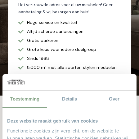
Het vertrouwde adres voor al uw meubelen! Geen
aanbetaling & wij bezorgen aan huis!
Hoge service en kwaliteit
Altijd scherpe aanbiedingen
Gratis parkeren
Grote keus voor iedere doelgroep
Sinds 1968
8.000 m² met alle soorten stylen meubelen
Toestemming
Details
Over
Andere bekeken ook
Deze website maakt gebruik van cookies
Functionele cookies zijn verplicht, om de website te
Dit zijn de producten waar anderen naar zochten. Zit er iets
kunnen laten werken. Statistische cookies gebruiken wij