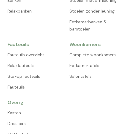
Banken
Stoelen met armleuning
Relaxbanken
Stoelen zonder leuning
Eetkamerbanken &
barstoelen
Fauteuils
Woonkamers
Fauteuils overzicht
Complete woonkamers
Relaxfauteuils
Eetkamertafels
Sta-op fauteuils
Salontafels
Fauteuils
Overig
Kasten
Dressoirs