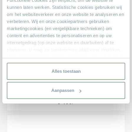
Functionele cookies zijn verplicht, om de website te
kunnen laten werken. Statistische cookies gebruiken wij
Dit zijn de producten waar anderen naar zochten. Zit er iets
om het websiteverkeer en onze website te analyseren en
leuks voor u bij?
verbeteren. Wij en onze cookiepartners gebruiken
marketingcookies (en vergelijkbare technieken) om
content en advertenties te personaliseren en op uw
internetgedrag (op onze website en daarbuiten) af te
stemmen. U mag uw toestemming altijd weer intrekken.
Voor meer informatie en het aanpassen van uw keuze op
onze website verwijzen wij u naar onze
privacyverklaring.
Alles toestaan
Aanpassen
Salontafelset Felix XL
€ 439.-