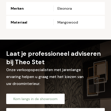
Merken
Eleonora
Telefoonnummer*
Materiaal
Mangowood
Straat en huisnummer*
Postcode*
Laat je professioneel adviseren
bij Theo Stet
Woonplaats*
Onze verkoopspecialisten met jarenlange
ervaring helpen u graag met het kiezen van
uw droominterieur.
Let op: zorg dat alle velden met een * zijn ingevuld.
Kom langs in de showroom