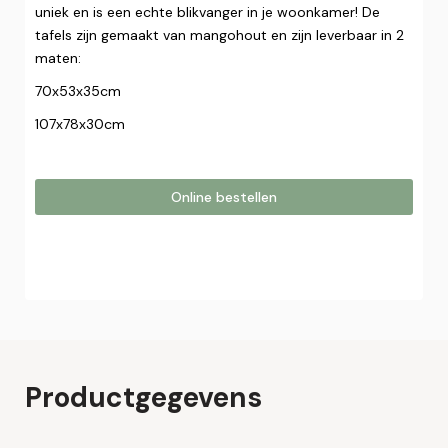
uniek en is een echte blikvanger in je woonkamer! De
tafels zijn gemaakt van mangohout en zijn leverbaar in 2
maten:
70x53x35cm
107x78x30cm
Online bestellen
Online bestellen
Plaats hier uw online bestelling. Wij nemen contact met u
op om uw bestelling af te ronden.
Naam*
Productgegevens
Email*