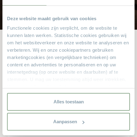
8.000 m² met alle soorten stylen meubelen
Deze website maakt gebruik van cookies
Functionele cookies zijn verplicht, om de website te
kunnen laten werken. Statistische cookies gebruiken wij
om het websiteverkeer en onze website te analyseren en
verbeteren. Wij en onze cookiepartners gebruiken
Andere bekeken ook
marketingcookies (en vergelijkbare technieken) om
content en advertenties te personaliseren en op uw
Dit zijn de producten waar anderen naar zochten. Zit er iets
internetgedrag (op onze website en daarbuiten) af te
leuks voor u bij?
stemmen. U mag uw toestemming altijd weer intrekken.
Voor meer informatie en het aanpassen van uw keuze op
onze website verwijzen wij u naar onze
privacyverklaring.
Alles toestaan
Aanpassen