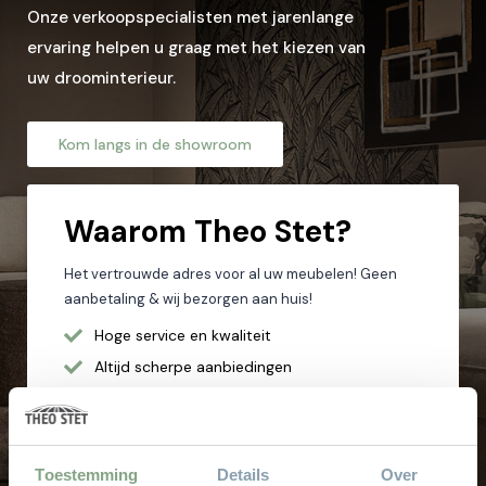
Onze verkoopspecialisten met jarenlange
ervaring helpen u graag met het kiezen van
Woonplaats*
uw droominterieur.
Kom langs in de showroom
Let op: zorg dat alle velden met een * zijn ingevuld.
Waarom
Theo Stet?
Het vertrouwde adres voor al uw meubelen! Geen
aanbetaling & wij bezorgen aan huis!
Hoge service en kwaliteit
Altijd scherpe aanbiedingen
Gratis parkeren
Grote keus voor iedere doelgroep
Sinds 1968
Toestemming
Details
Over