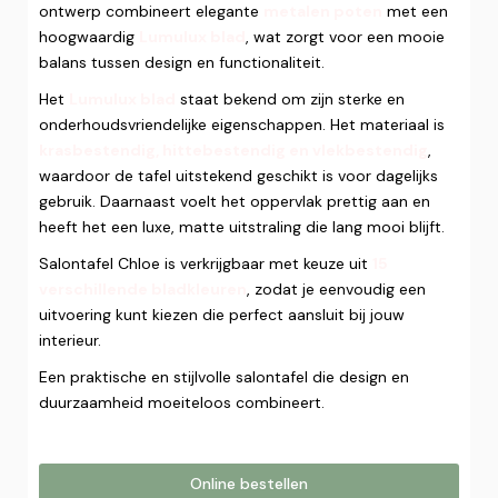
ontwerp combineert elegante
metalen poten
met een
hoogwaardig
Lumulux blad
, wat zorgt voor een mooie
balans tussen design en functionaliteit.
Het
Lumulux blad
staat bekend om zijn sterke en
onderhoudsvriendelijke eigenschappen. Het materiaal is
krasbestendig, hittebestendig en vlekbestendig
,
waardoor de tafel uitstekend geschikt is voor dagelijks
gebruik. Daarnaast voelt het oppervlak prettig aan en
heeft het een luxe, matte uitstraling die lang mooi blijft.
Salontafel Chloe is verkrijgbaar met keuze uit
15
verschillende bladkleuren
, zodat je eenvoudig een
uitvoering kunt kiezen die perfect aansluit bij jouw
interieur.
Een praktische en stijlvolle salontafel die design en
duurzaamheid moeiteloos combineert.
Online bestellen