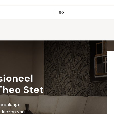
80
Woonplaats*
Let op: zorg 
sioneel
Theo Stet
arenlange
 kiezen van