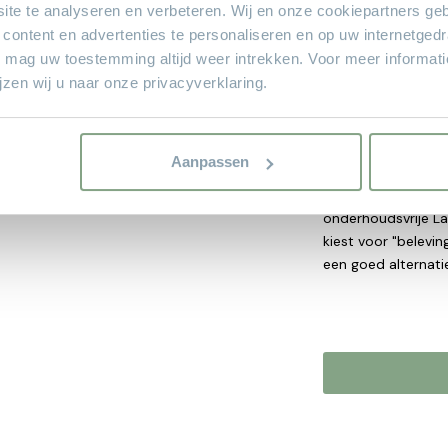
ite te analyseren en verbeteren. Wij en onze cookiepartners ge
houttekening en –s
karakteristieken e
 content en advertenties te personaliseren en op uw internetged
er niet alleen uit 
U mag uw toestemming altijd weer intrekken. Voor meer informat
Bijkomend voordeel
zen wij u naar onze privacyverklaring.
gevoelig is dan mas
krassen en is onde
doek is al voldoend
Aanpassen
prachtige en prij
optiek van massief
onderhoudsvrije L
kiest voor "belevin
een goed alternatie