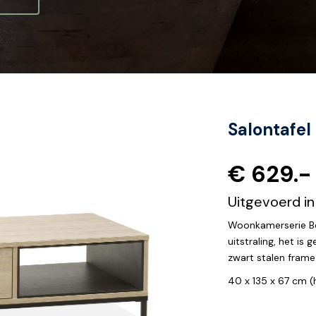
Salontafel
€ 629.-
Uitgevoerd i
Woonkamerserie Ber
uitstraling, het i
zwart stalen frame
40 x 135 x 67 cm (h