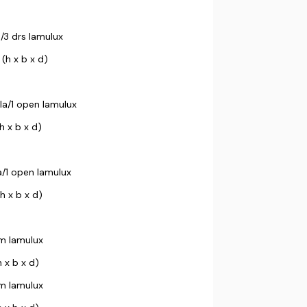
s/3 drs lamulux
(h x b x d)
1la/1 open lamulux
h x b x d)
la/1 open lamulux
h x b x d)
cm lamulux
 x b x d)
cm lamulux