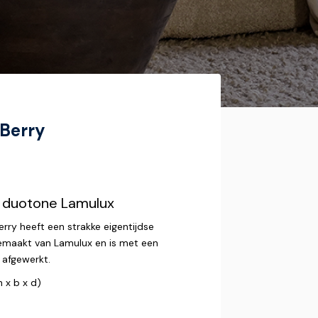
 Berry
n duotone Lamulux
ry heeft een strakke eigentijdse
s gemaakt van Lamulux en is met een
 afgewerkt.
 x b x d)