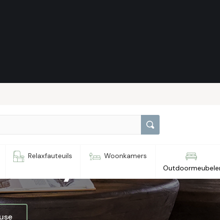
 Berry
Relaxfauteuils
Woonkamers
Outdoormeubele
ouse