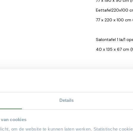
77 x 190 x 90 cm (h
Eettafel220x100 c
77 x 220 x 100 cm (
Salontafel 1 la/1 o
40 x 135 x 67 cm (h
LAMULUX
Dit meubel is gema
materiaalontwikkel
Details
melamine (ook wel 
een synthetische k
gebruikt bij de pr
 van cookies
laminaatvloeren. La
plicht, om de website te kunnen laten werken. Statistische cooki
gevoelig voor kra