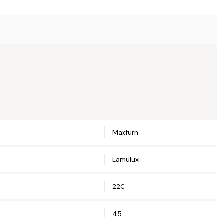
Online b
Plaats hier uw 
met u op om uw 
Naam*
Email*
Maxfurn
Telefoonnum
Lamulux
Straat en hui
220
45
Postcode*