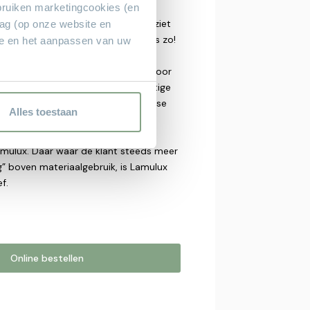
bruiken marketingcookies (en
tructuur, heeft het dezelfde
n kenmerken van massief hout. Het ziet
rag (op onze website en
als echt hout, het voelt ook nog eens zo!
ie en het aanpassen van uw
 is dat het Lamulux veel minder
sief hout, het is minder gevoelig voor
rhoudsvrij. Afnemen met een vochtige
e, ook bij knoeien of vlekken. Diverse
Alles toestaan
sbewuste woonprogramma’s met de
 hout zijn vervaardigd van het
amulux. Daar waar de klant steeds meer
g” boven materiaalgebruik, is Lamulux
f.
Online bestellen