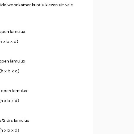
ide woonkamer kunt u kiezen uit vele
 open lamulux
h x b x d)
 open lamulux
h x b x d)
2 open lamulux
h x b x d)
as/2 drs lamulux
h x b x d)