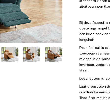
standaard kiezen u
zituitvoeringen (k
Bij deze fauteuil i
opstellingsmogelijk
één losse bank en 
longchair.
Deze fauteuil is e
toevoegen van een 
midden in de kamer
leverbaar, zodat u
staan.
Deze fauteuil is le
Laat u verrassen d
relaxfunctie eens
Theo Stet Meubele