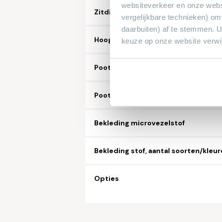
websiteverkeer en onze webs
Zitdiepte in CM
vergelijkbare technieken) om
daarbuiten) af te stemmen. 
Hoogte in CM
keuze op onze website verwij
Pootkleur
Poottype
Bekleding microvezelstof
Bekleding stof, aantal soorten/kleu
Opties