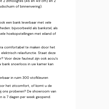
it 2 zithoogtes (46 en 49 cm) en 2
oudschuim of binnenvering).
s ook een bank leverbaar met vele
heden: bijvoorbeeld als bankstel, als
vele hoekopstellingen met eiland of
xtra comfortabel te maken door het
elektrisch relaxfunctie. Staat deze
? Voor deze fauteuil zijn ook accu's
w bank snoerloos in uw kamer kan
verbaar in ruim 300 stofkleuren
oor het zitcomfort, of komt u de
 bij ons proberen? De showroom van
n is 7 dagen per week geopend.