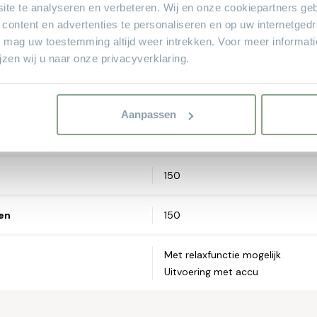
ite te analyseren en verbeteren. Wij en onze cookiepartners ge
54
 content en advertenties te personaliseren en op uw internetged
U mag uw toestemming altijd weer intrekken. Voor meer informat
89 of 92
zen wij u naar onze privacyverklaring.
zwart, aluminium en diverse hou
Aanpassen
metaal of hout
150
ren
150
Met relaxfunctie mogelijk
Uitvoering met accu