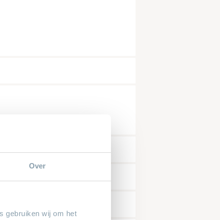
mer*
snummer*
Over
dat alle velden met een * zijn ingevuld.
es gebruiken wij om het