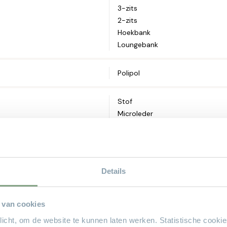
Telefoonnum
3-zits
2-zits
Hoekbank
Straat en hui
Loungebank
Polipol
Postcode*
Stof
Microleder
Woonplaats*
Microvezelstof
100
Details
97
Let op: zorg 
 van cookies
46 of 49 cm
plicht, om de website te kunnen laten werken. Statistische cooki