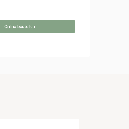
Online bestellen
estellen
online bestelling. Wij nemen contact
bestelling af te ronden.