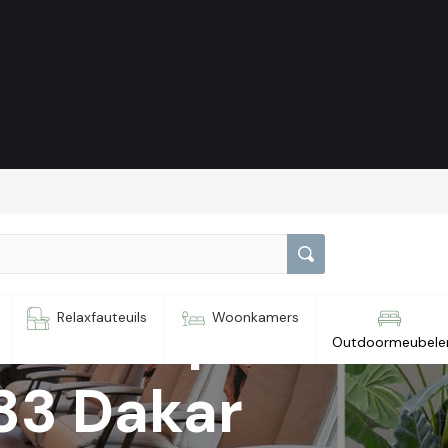
il Polipol
Relaxfauteuils
Woonkamers
Outdoormeubele
33 Dakar