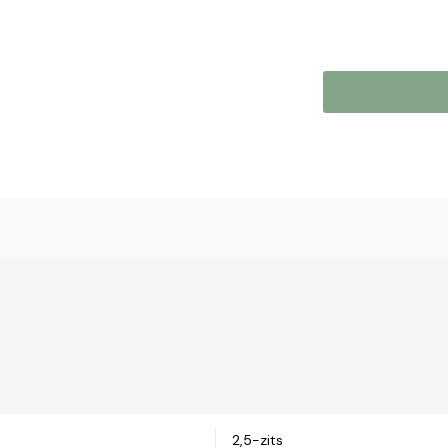
Online b
Plaats hier uw 
met u op om uw 
Naam*
Email*
2,5-zits