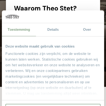
Waarom
Theo Stet?
Het vertrouwde adres voor al uw meubelen! Geen
aanbetaling & wij bezorgen aan huis!
Toestemming
Details
Over
Hoge service en kwaliteit
Altijd scherpe aanbiedingen
Gratis parkeren
Deze website maakt gebruik van cookies
Grote keus voor iedere doelgroep
Functionele cookies zijn verplicht, om de website te
Sinds 1968
kunnen laten werken. Statistische cookies gebruiken wij
om het websiteverkeer en onze website te analyseren en
8.000 m² met alle soorten stylen meubelen
verbeteren. Wij en onze cookiepartners gebruiken
marketingcookies (en vergelijkbare technieken) om
content en advertenties te personaliseren en op uw
internetgedrag (op onze website en daarbuiten) af te
stemmen. U mag uw toestemming altijd weer intrekken.
Voor meer informatie en het aanpassen van uw keuze op
Andere bekeken ook
onze website verwijzen wij u naar onze