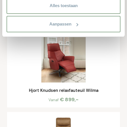
privacyverklaring.
Alles toestaan
Dit zijn de producten waar anderen naar zochten. Zit er iets
leuks voor u bij?
Aanpassen
Hjort Knudsen relaxfauteuil Wilma
€ 899,-
Vanaf