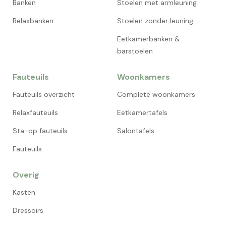
Banken
Stoelen met armleuning
Relaxbanken
Stoelen zonder leuning
Eetkamerbanken &
barstoelen
Fauteuils
Woonkamers
Fauteuils overzicht
Complete woonkamers
Relaxfauteuils
Eetkamertafels
Sta-op fauteuils
Salontafels
Fauteuils
Overig
Kasten
Dressoirs