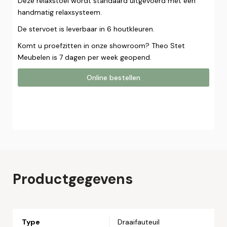
Deze relaxstoel wordt standaard uitgevoerd met een
handmatig relaxsysteem.
De stervoet is leverbaar in 6 houtkleuren.
Komt u proefzitten in onze showroom? Theo Stet
Meubelen is 7 dagen per week geopend.
Online bestellen
Online bestellen
Plaats hier uw online bestelling. Wij nemen contact met u
op om uw bestelling af te ronden.
Naam*
Productgegevens
Email*
Type
Draaifauteuil