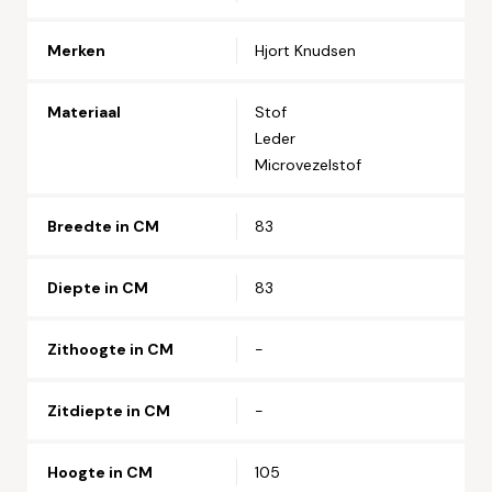
Telefoonnummer*
Merken
Hjort Knudsen
Straat en huisnummer*
Materiaal
Stof
Leder
Microvezelstof
Postcode*
Breedte in CM
83
Woonplaats*
Diepte in CM
83
Zithoogte in CM
-
Let op: zorg dat alle velden met een * zijn ingevuld.
Zitdiepte in CM
-
Hoogte in CM
105