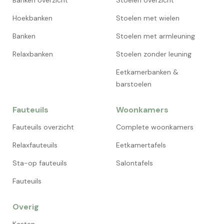
Banken overzicht
Stoelen overzicht
Hoekbanken
Stoelen met wielen
Banken
Stoelen met armleuning
Relaxbanken
Stoelen zonder leuning
Eetkamerbanken &
barstoelen
Fauteuils
Woonkamers
Fauteuils overzicht
Complete woonkamers
Relaxfauteuils
Eetkamertafels
Sta-op fauteuils
Salontafels
Fauteuils
Overig