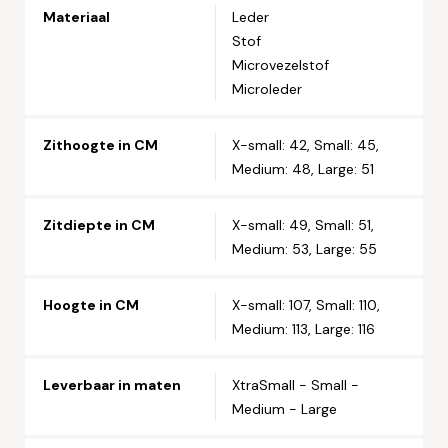
Materiaal
Leder
Stof
Straat en huisnummer*
Microvezelstof
Microleder
Postcode*
Zithoogte in CM
X-small: 42, Small: 45,
Medium: 48, Large: 51
Woonplaats*
Zitdiepte in CM
X-small: 49, Small: 51,
Medium: 53, Large: 55
Let op: zorg dat alle velden met een * zijn ingevuld.
Hoogte in CM
X-small: 107, Small: 110,
Medium: 113, Large: 116
Leverbaar in maten
XtraSmall - Small -
Medium - Large