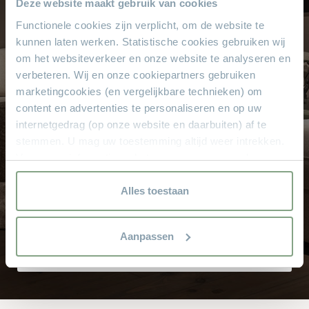
Deze website maakt gebruik van cookies
Kom langs in de showroom
Functionele cookies zijn verplicht, om de website te
kunnen laten werken. Statistische cookies gebruiken wij
om het websiteverkeer en onze website te analyseren en
Waarom
Theo Stet?
verbeteren. Wij en onze cookiepartners gebruiken
marketingcookies (en vergelijkbare technieken) om
Het vertrouwde adres voor al uw meubelen! Geen
content en advertenties te personaliseren en op uw
aanbetaling & wij bezorgen aan huis!
internetgedrag (op onze website en daarbuiten) af te
Hoge service en kwaliteit
stemmen. U mag uw toestemming altijd weer intrekken.
Altijd scherpe aanbiedingen
Voor meer informatie en het aanpassen van uw keuze op
onze website verwijzen wij u naar onze
Gratis parkeren
privacyverklaring.
Alles toestaan
Grote keus voor iedere doelgroep
Sinds 1968
Aanpassen
8.000 m² met alle soorten stylen meubelen