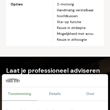
Opties
2-motorig
Handmatig verstelbaar
hoofdkussen
Sta-op functie
Keuze in zitdiepte
Mogelijkheid met accu
Keuze in zithoogte
Laat je professioneel adviseren
bij Theo Stet
Onze verkoopspecialisten met jarenlange
ervaring helpen u graag met het kiezen van
Toestemming
Details
Over
uw droominterieur.