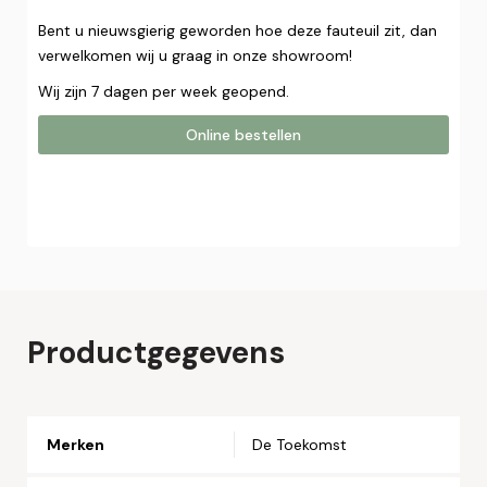
Bent u nieuwsgierig geworden hoe deze fauteuil zit, dan
verwelkomen wij u graag in onze showroom!
Wij zijn 7 dagen per week geopend.
Online bestellen
Online bestellen
Plaats hier uw online bestelling. Wij nemen contact met u
op om uw bestelling af te ronden.
Naam*
Productgegevens
Email*
Merken
De Toekomst
Telefoonnummer*