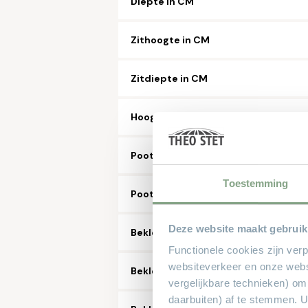
Diepte in CM
Zithoogte in CM
Zitdiepte in CM
Hoogte in CM
Pootkleur
Toestemming
Poottype
Deze website maakt gebruik
Bekleding leder, aantal soorten/kle
Functionele cookies zijn ver
websiteverkeer en onze webs
Bekleding Microleder
vergelijkbare technieken) om
daarbuiten) af te stemmen. 