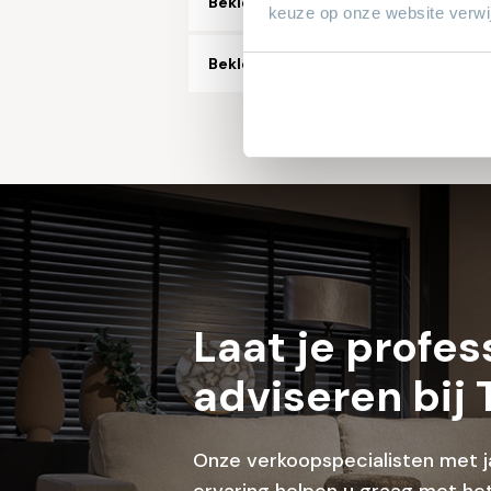
Bekleding microvezelstof
keuze op onze website verwij
Bekleding stof, aantal soorten/kleu
Laat je profes
adviseren bij 
Onze verkoopspecialisten met j