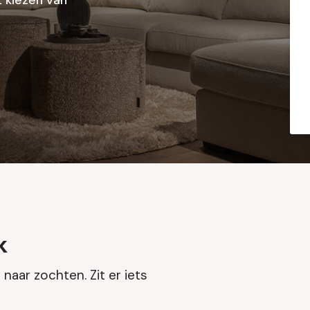
 kiezen van
k
naar zochten. Zit er iets