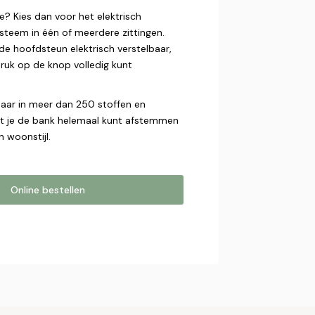
e? Kies dan voor het elektrisch
ysteem in één of meerdere zittingen.
de hoofdsteun elektrisch verstelbaar,
ruk op de knop volledig kunt
gbaar in meer dan 250 stoffen en
at je de bank helemaal kunt afstemmen
n woonstijl.
Online bestellen
estellen
online bestelling. Wij nemen contact
bestelling af te ronden.