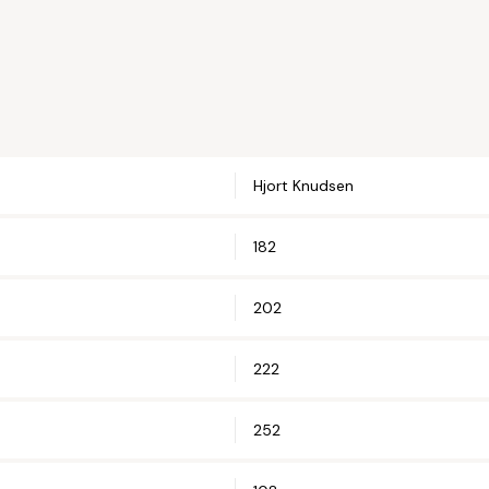
Naam*
Email*
Hjort Knudsen
Telefoonnum
182
Straat en hui
202
222
Postcode*
252
Woonplaats*