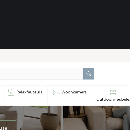
 June
Relaxfauteuils
Woonkamers
Outdoormeubele
ouse