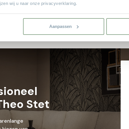
50
zen wij u naar onze privacyverklaring.
ren
150
Aanpassen
sioneel
Theo Stet
arenlange