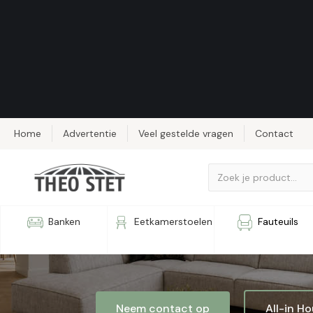
Home
Advertentie
Veel gestelde vragen
Contact
Relaxbank
Banken
Eetkamerstoelen
Fauteuils
Neem contact op
All-in H