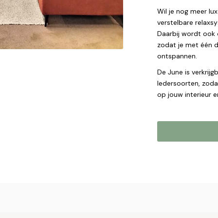
Wil je nog meer lux
verstelbare relaxs
Daarbij wordt ook 
zodat je met één d
ontspannen.
De June is verkrij
ledersoorten, zod
op jouw interieur e
Online b
Plaats hier uw 
met u op om uw 