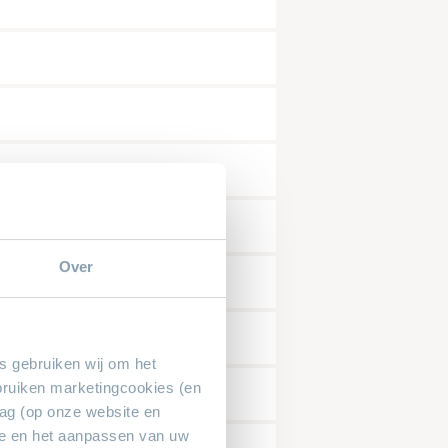
dat alle velden met een * zijn ingevuld.
Over
es gebruiken wij om het
bruiken marketingcookies (en
rag (op onze website en
ie en het aanpassen van uw