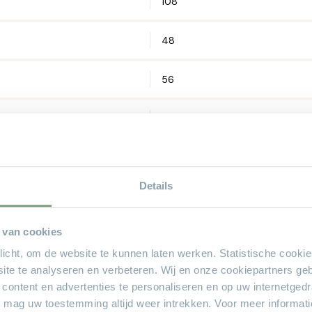
108
48
Let op: zorg 
56
100
Zwart
Details
Metaal
 van cookies
uren
50
plicht, om de website te kunnen laten werken. Statistische cooki
ite te analyseren en verbeteren. Wij en onze cookiepartners ge
50
 content en advertenties te personaliseren en op uw internetged
U mag uw toestemming altijd weer intrekken. Voor meer informat