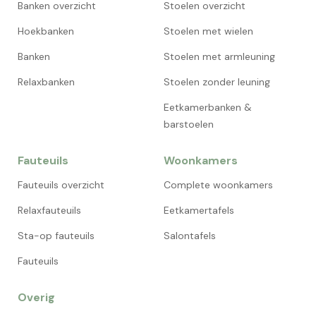
Banken overzicht
Stoelen overzicht
Hoekbanken
Stoelen met wielen
Banken
Stoelen met armleuning
Relaxbanken
Stoelen zonder leuning
Eetkamerbanken &
barstoelen
Fauteuils
Woonkamers
Fauteuils overzicht
Complete woonkamers
Relaxfauteuils
Eetkamertafels
Sta-op fauteuils
Salontafels
Fauteuils
Overig