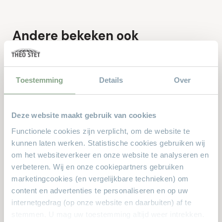
Andere bekeken ook
Dit zijn de producten waar anderen naar zochten. Zit er iets
leuks voor u bij?
Toestemming
Details
Over
Deze website maakt gebruik van cookies
Functionele cookies zijn verplicht, om de website te
kunnen laten werken. Statistische cookies gebruiken wij
om het websiteverkeer en onze website te analyseren en
verbeteren. Wij en onze cookiepartners gebruiken
marketingcookies (en vergelijkbare technieken) om
content en advertenties te personaliseren en op uw
Vaas Lova
internetgedrag (op onze website en daarbuiten) af te
€34.99
stemmen. U mag uw toestemming altijd weer intrekken.