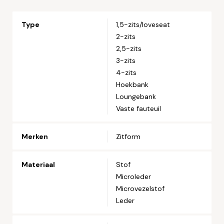
Email*
Type
1,5-zits/loveseat
2-zits
Telefoonnummer*
2,5-zits
3-zits
4-zits
Straat en huisnummer*
Hoekbank
Loungebank
Postcode*
Vaste fauteuil
Merken
Zitform
Woonplaats*
Materiaal
Stof
Microleder
Microvezelstof
Let op: zorg dat alle velden met een * zijn ingevuld.
Leder