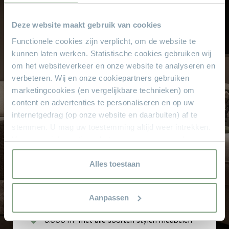
ervaring helpen u graag met het kiezen van
uw droominterieur.
Deze website maakt gebruik van cookies
Functionele cookies zijn verplicht, om de website te
kunnen laten werken. Statistische cookies gebruiken wij
Kom langs in de showroom
om het websiteverkeer en onze website te analyseren en
verbeteren. Wij en onze cookiepartners gebruiken
marketingcookies (en vergelijkbare technieken) om
Waarom
Theo Stet?
content en advertenties te personaliseren en op uw
internetgedrag (op onze website en daarbuiten) af te
Het vertrouwde adres voor al uw meubelen! Geen
stemmen. U mag uw toestemming altijd weer intrekken.
aanbetaling & wij bezorgen aan huis!
Voor meer informatie en het aanpassen van uw keuze op
Hoge service en kwaliteit
onze website verwijzen wij u naar onze
Altijd scherpe aanbiedingen
privacyverklaring.
Alles toestaan
Gratis parkeren
Grote keus voor iedere doelgroep
Aanpassen
Sinds 1968
8.000 m² met alle soorten stylen meubelen