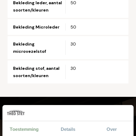
Bekleding leder, aantal
50
soorten/kleuren
Bekleding Microleder
50
Bekleding
30
microvezelstof
Bekleding stof, aantal
30
soorten/kleuren
Laat je professioneel adviseren
bij Theo Stet
Toestemming
Details
Over
Onze verkoopspecialisten met jarenlange