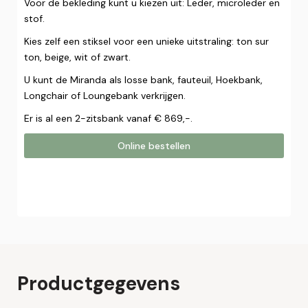
Voor de bekleding kunt u kiezen uit: Leder, microleder en
stof.
Kies zelf een stiksel voor een unieke uitstraling: ton sur
ton, beige, wit of zwart.
U kunt de Miranda als losse bank, fauteuil, Hoekbank,
Longchair of Loungebank verkrijgen.
Er is al een 2-zitsbank vanaf € 869,-.
Online bestellen
Online bestellen
Plaats hier uw online bestelling. Wij nemen contact met u
op om uw bestelling af te ronden.
Naam*
Productgegevens