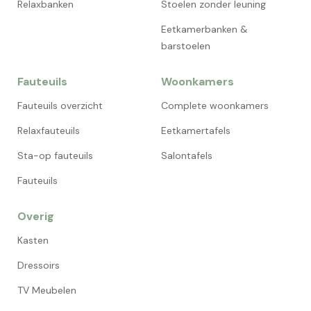
Relaxbanken
Stoelen zonder leuning
Eetkamerbanken &
barstoelen
Fauteuils
Woonkamers
Fauteuils overzicht
Complete woonkamers
Relaxfauteuils
Eetkamertafels
Sta-op fauteuils
Salontafels
Fauteuils
Overig
Kasten
Dressoirs
TV Meubelen