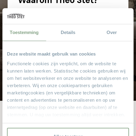
Waarom
Theo Stet?
Het vertrouwde adres voor al uw meubelen! Geen
aanbetaling & wij bezorgen aan huis!
Hoge service en kwaliteit
Toestemming
Details
Over
Altijd scherpe aanbiedingen
Gratis parkeren
Deze website maakt gebruik van cookies
Grote keus voor iedere doelgroep
Functionele cookies zijn verplicht, om de website te
Sinds 1968
kunnen laten werken. Statistische cookies gebruiken wij
8.000 m² met alle soorten stylen meubelen
om het websiteverkeer en onze website te analyseren en
verbeteren. Wij en onze cookiepartners gebruiken
marketingcookies (en vergelijkbare technieken) om
content en advertenties te personaliseren en op uw
internetgedrag (op onze website en daarbuiten) af te
stemmen. U mag uw toestemming altijd weer intrekken.
Voor meer informatie en het aanpassen van uw keuze op
Andere bekeken ook
onze website verwijzen wij u naar onze