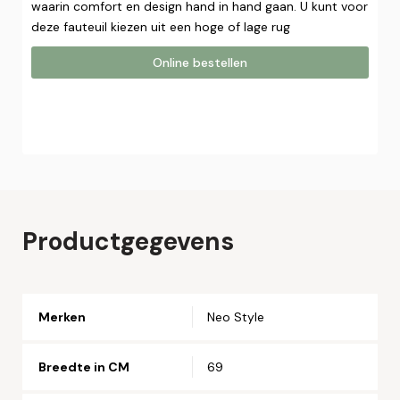
waarin comfort en design hand in hand gaan. U kunt voor
deze fauteuil kiezen uit een hoge of lage rug
Online bestellen
Online bestellen
Plaats hier uw online bestelling. Wij nemen contact met u
op om uw bestelling af te ronden.
Naam*
Productgegevens
Email*
Merken
Neo Style
Telefoonnummer*
Breedte in CM
69