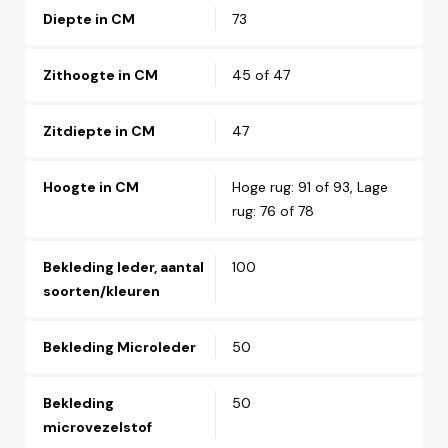
Straat en huisnummer*
Diepte in CM
73
Postcode*
Zithoogte in CM
45 of 47
Zitdiepte in CM
47
Woonplaats*
Hoogte in CM
Hoge rug: 91 of 93, Lage
rug: 76 of 78
Let op: zorg dat alle velden met een * zijn ingevuld.
Bekleding leder, aantal
100
soorten/kleuren
Bekleding Microleder
50
Bekleding
50
microvezelstof