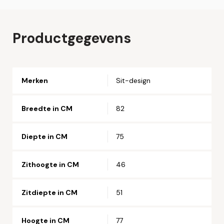
op om uw bestelling af te ronden.
Naam*
Productgegevens
Email*
Merken
Sit-design
Telefoonnummer*
Breedte in CM
82
Straat en huisnummer*
Diepte in CM
75
Postcode*
Zithoogte in CM
46
Zitdiepte in CM
51
Woonplaats*
Hoogte in CM
77