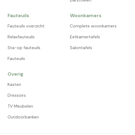
barstoelen
Fauteuils
Woonkamers
Fauteuils overzicht
Complete woonkamers
Relaxfauteuils
Eetkamertafels
Sta-op fauteuils
Salontafels
Fauteuils
Overig
Kasten
Dressoirs
TV Meubelen
Outdoorbanken