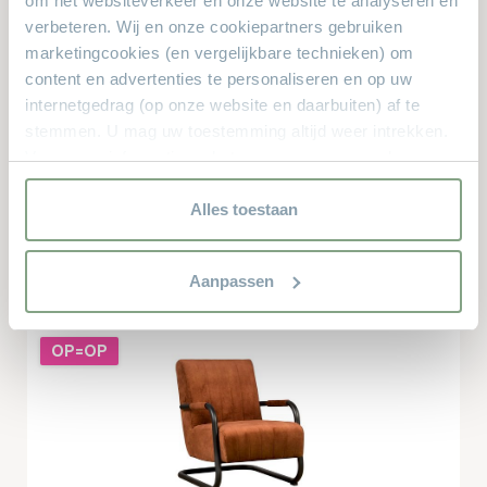
om het websiteverkeer en onze website te analyseren en
verbeteren. Wij en onze cookiepartners gebruiken
OP=OP
marketingcookies (en vergelijkbare technieken) om
content en advertenties te personaliseren en op uw
internetgedrag (op onze website en daarbuiten) af te
stemmen. U mag uw toestemming altijd weer intrekken.
Voor meer informatie en het aanpassen van uw keuze op
onze website verwijzen wij u naar onze
privacyverklaring.
Alles toestaan
Fauteuil Beetle
€ 59,-
Vanaf
Aanpassen
OP=OP