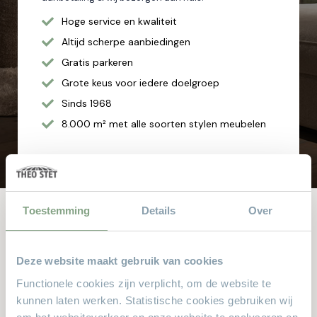
Hoge service en kwaliteit
Altijd scherpe aanbiedingen
Gratis parkeren
Grote keus voor iedere doelgroep
Sinds 1968
8.000 m² met alle soorten stylen meubelen
Toestemming
Details
Over
Andere bekeken ook
Deze website maakt gebruik van cookies
Dit zijn de producten waar anderen naar zochten. Zit er iets
Functionele cookies zijn verplicht, om de website te
leuks voor u bij?
kunnen laten werken. Statistische cookies gebruiken wij