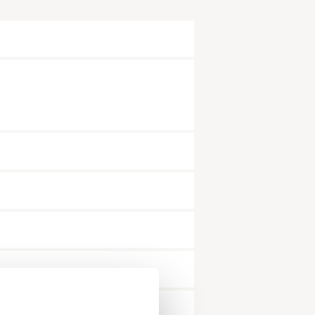
snummer*
dat alle velden met een * zijn ingevuld.