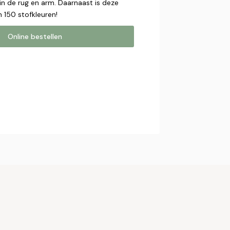
 in de rug en arm. Daarnaast is deze
in 150 stofkleuren!
Online bestellen
estellen
online bestelling. Wij nemen contact
bestelling af te ronden.
mer*