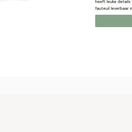
heeft leuke details
fauteuil leverbaar 
Online b
Plaats hier uw 
met u op om uw 
Naam*
Email*
Telefoonnum