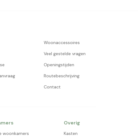
Woonaccessoires
Veel gestelde vragen
use
Openingstijden
aanvraag
Routebeschrijving
Contact
amers
Overig
e woonkamers
Kasten