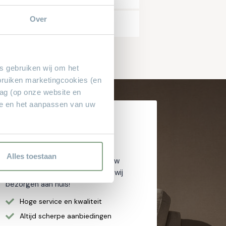
Over
es gebruiken wij om het
bruiken marketingcookies (en
rag (op onze website en
ie en het aanpassen van uw
Waarom
Theo Stet?
Alles toestaan
Het vertrouwde adres voor al uw
meubelen! Geen aanbetaling & wij
bezorgen aan huis!
Hoge service en kwaliteit
Altijd scherpe aanbiedingen