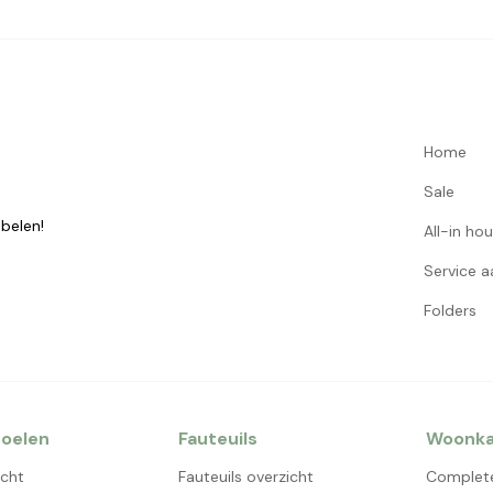
Home
Sale
belen!
All-in ho
Service 
Folders
oelen
Fauteuils
Woonk
icht
Fauteuils overzicht
Complet