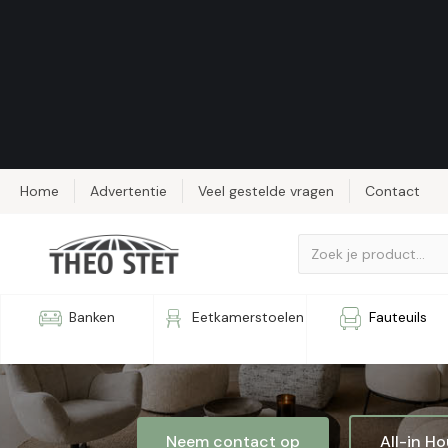
Home
Advertentie
Veel gestelde vragen
Contact
Fauteuil 6
Banken
Eetkamerstoelen
Fauteuils
Neem contact op
All-in H