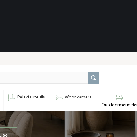
35
Relaxfauteuils
Woonkamers
Outdoormeubele
ouse