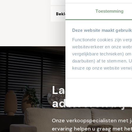
Toestemming
Bekleding stof, aantal soorten/kleu
Deze website maakt gebruik
Functionele cookies zijn ver
websiteverkeer en onze webs
vergelijkbare technieken) om
daarbuiten) af te stemmen. 
keuze op onze website verwij
Laat je profes
adviseren bij 
Onze verkoopspecialisten met j
ervaring helpen u graag met het