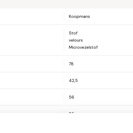
Koopmans
Straat en hui
Stof
velours
Postcode*
Microvezelstof
78
Woonplaats*
42,5
56
Let op: zorg 
85
50