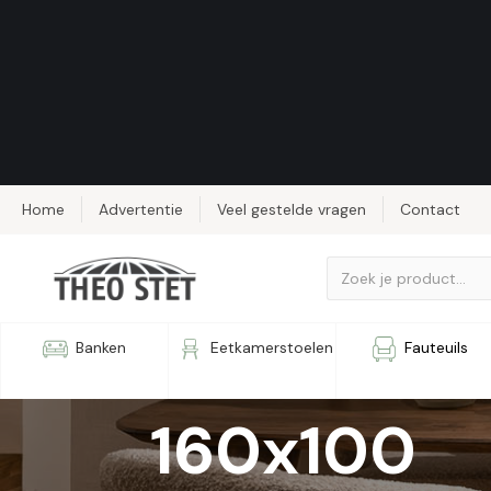
Home
Advertentie
Veel gestelde vragen
Contact
Eettafel W
Banken
Eetkamerstoelen
Fauteuils
160x100