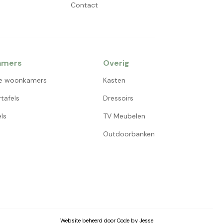
Contact
amers
Overig
e woonkamers
Kasten
tafels
Dressoirs
ls
TV Meubelen
Outdoorbanken
Website beheerd door Code by Jesse