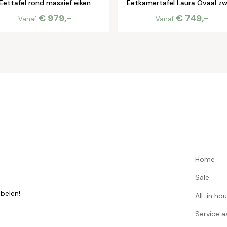
Eettafel rond massief eiken
Eetkamertafel Laura Ovaal z
€ 979,-
€ 749,-
Vanaf
Vanaf
Home
Sale
belen!
All-in ho
Service 