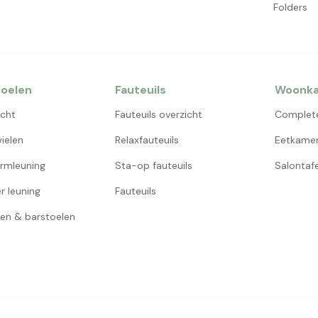
Folders
oelen
Fauteuils
Woonk
icht
Fauteuils overzicht
Complet
ielen
Relaxfauteuils
Eetkamer
rmleuning
Sta-op fauteuils
Salontafe
r leuning
Fauteuils
en & barstoelen