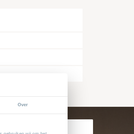
mer*
snummer*
Over
dat alle velden met een * zijn ingevuld.
Waarom
es gebruiken wij om het