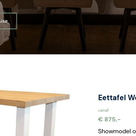
ouse
Eettafel 
vanaf
€ 875,-
Showmodel 