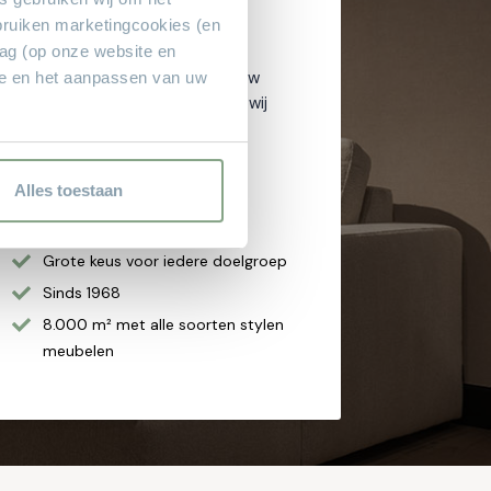
bruiken marketingcookies (en
Theo Stet?
rag (op onze website en
Het vertrouwde adres voor al uw
ie en het aanpassen van uw
meubelen! Geen aanbetaling & wij
bezorgen aan huis!
Hoge service en kwaliteit
Alles toestaan
Altijd scherpe aanbiedingen
Gratis parkeren
Grote keus voor iedere doelgroep
Sinds 1968
8.000 m² met alle soorten stylen
meubelen