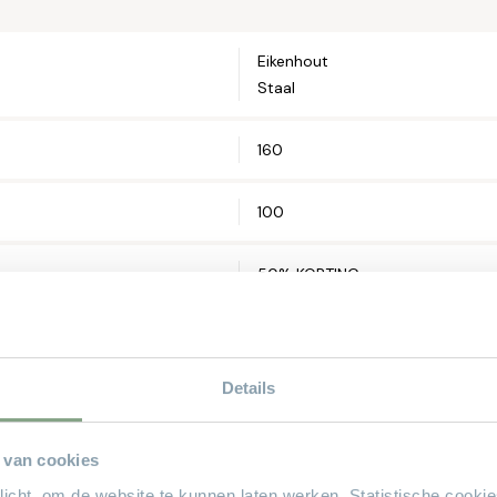
Telefoonnum
Eikenhout
Staal
Straat en hui
160
Postcode*
100
Woonplaats*
50% KORTING
Details
Let op: zorg 
 van cookies
plicht, om de website te kunnen laten werken. Statistische cooki