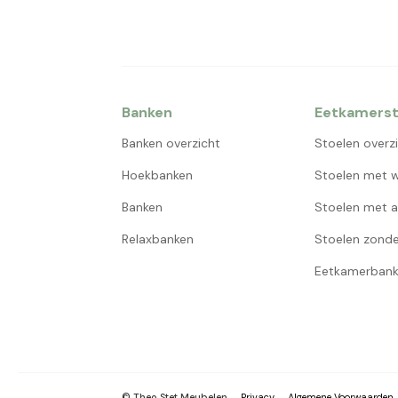
Banken
Eetkamerst
Banken overzicht
Stoelen overz
Hoekbanken
Stoelen met w
Banken
Stoelen met a
Relaxbanken
Stoelen zonde
Eetkamerbank
© Theo Stet Meubelen
Privacy
Algemene Voorwaarden