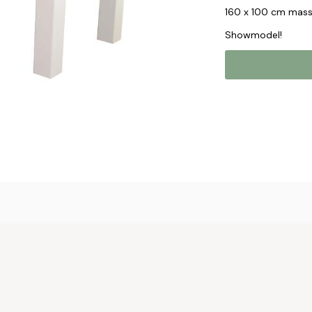
160 x 100 cm massi
Showmodel!
Online b
Plaats hier uw 
met u op om uw 
Naam*
Email*