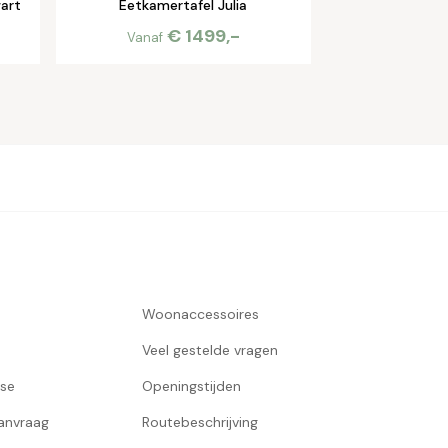
wart
Eetkamertafel Julia
€ 1499,-
Vanaf
Woonaccessoires
Veel gestelde vragen
use
Openingstijden
aanvraag
Routebeschrijving