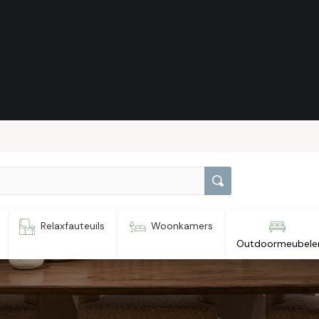
outer
Relaxfauteuils
Woonkamers
Outdoormeubele