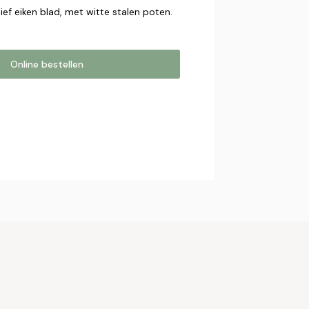
ef eiken blad, met witte stalen poten.
Online bestellen
estellen
online bestelling. Wij nemen contact
bestelling af te ronden.