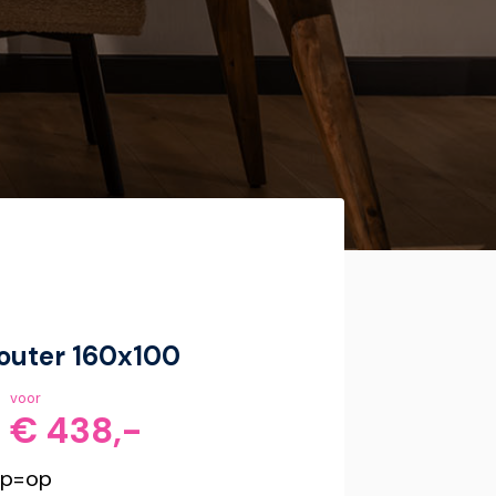
Wouter 160x100
voor
€ 438,-
op=op