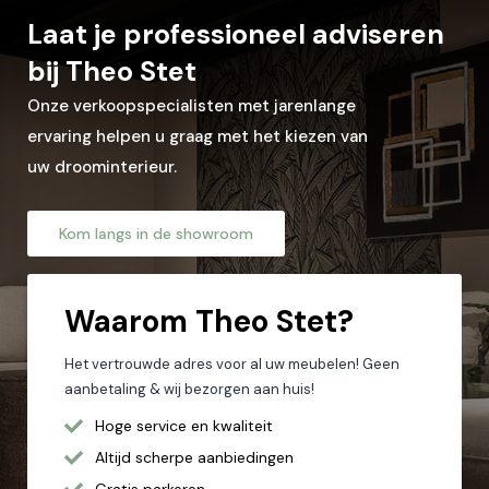
Laat je professioneel adviseren
Woonplaats*
bij Theo Stet
Onze verkoopspecialisten met jarenlange
ervaring helpen u graag met het kiezen van
Let op: zorg dat alle velden met een * zijn ingevuld.
uw droominterieur.
Kom langs in de showroom
Waarom
Theo Stet?
Het vertrouwde adres voor al uw meubelen! Geen
aanbetaling & wij bezorgen aan huis!
Hoge service en kwaliteit
Altijd scherpe aanbiedingen