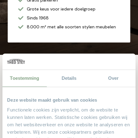
Gratis parkeren
Grote keus voor iedere doelgroep
Sinds 1968
8.000 m² met alle soorten stylen meubelen
Andere bekeken ook
Toestemming
Details
Over
Dit zijn de producten waar anderen naar zochten. Zit er iets
Deze website maakt gebruik van cookies
leuks voor u bij?
Functionele cookies zijn verplicht, om de website te
kunnen laten werken. Statistische cookies gebruiken wij
om het websiteverkeer en onze website te analyseren en
75% KORTING
verbeteren. Wij en onze cookiepartners gebruiken