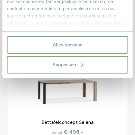
marketingcookies (en vergelijkbare technieken) om
content en advertenties te personaliseren en op uw
internetgedrag (op onze website en daarbuiten) af te
stemmen. U mag uw toestemming altijd weer intrekken.
Voor meer informatie en het aanpassen van uw keuze op
onze website verwijzen wij u naar onze
Eetkamertafel Flash
privacyverklaring.
Alles toestaan
€ 449,-
Vanaf
Aanpassen
Eettafelconcept Selena
€ 495,-
Vanaf