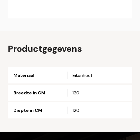
Online bestellen
Plaats hier uw online bestelling. Wij nemen contact met u
op om uw bestelling af te ronden.
Naam*
Productgegevens
Email*
Materiaal
Eikenhout
Telefoonnummer*
Breedte in CM
120
Straat en huisnummer*
Diepte in CM
120
Postcode*