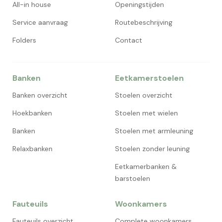
All-in house
Openingstijden
Service aanvraag
Routebeschrijving
Folders
Contact
Banken
Eetkamerstoelen
Banken overzicht
Stoelen overzicht
Hoekbanken
Stoelen met wielen
Banken
Stoelen met armleuning
Relaxbanken
Stoelen zonder leuning
Eetkamerbanken &
barstoelen
Fauteuils
Woonkamers
Fauteuils overzicht
Complete woonkamers