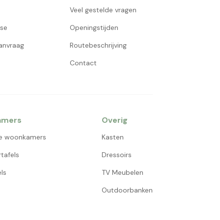
Veel gestelde vragen
use
Openingstijden
aanvraag
Routebeschrijving
Contact
amers
Overig
e woonkamers
Kasten
tafels
Dressoirs
ls
TV Meubelen
Outdoorbanken