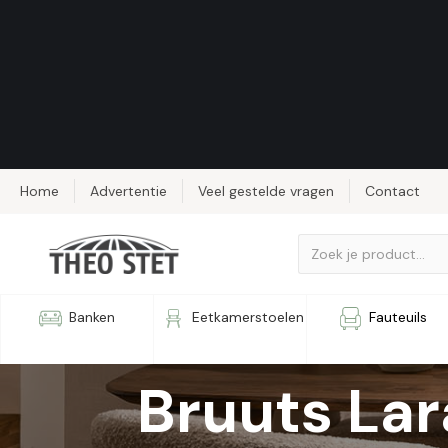
Home
Advertentie
Veel gestelde vragen
Contact
Eetkamert
Banken
Eetkamerstoelen
Fauteuils
Bruuts Lar