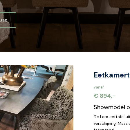
ouse
Eetkamerta
vanaf
€ 894,-
Showmodel 
De Lara eettafel uit
verschijning. Mas