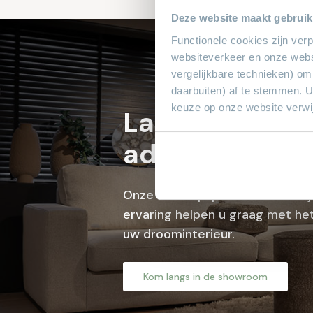
Deze website maakt gebruik
Functionele cookies zijn ver
websiteverkeer en onze webs
vergelijkbare technieken) om
daarbuiten) af te stemmen. 
keuze op onze website verwij
Laat je profes
adviseren bij 
Onze verkoopspecialisten met j
ervaring helpen u graag met het
uw droominterieur.
Kom langs in de showroom