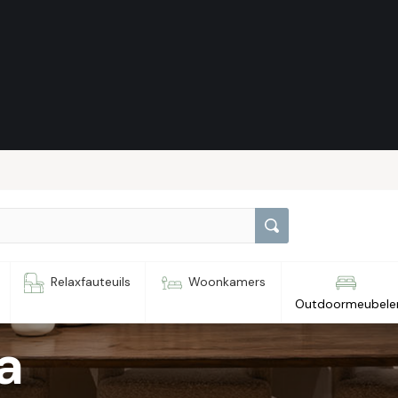
afel
Relaxfauteuils
Woonkamers
Outdoormeubele
a