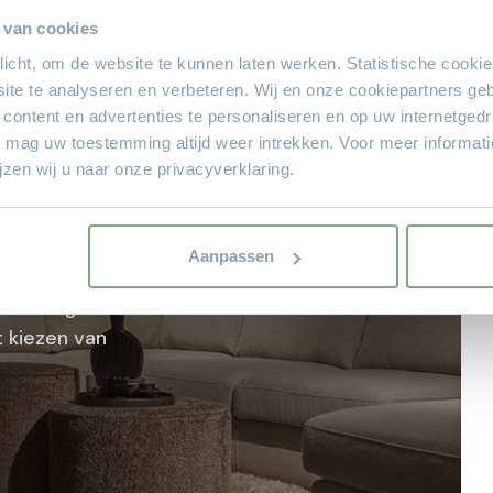
 van cookies
plicht, om de website te kunnen laten werken. Statistische cooki
Let op: zorg 
ite te analyseren en verbeteren. Wij en onze cookiepartners ge
 content en advertenties te personaliseren en op uw internetged
U mag uw toestemming altijd weer intrekken. Voor meer informat
zen wij u naar onze privacyverklaring.
sioneel
Theo Stet
Aanpassen
arenlange
 kiezen van