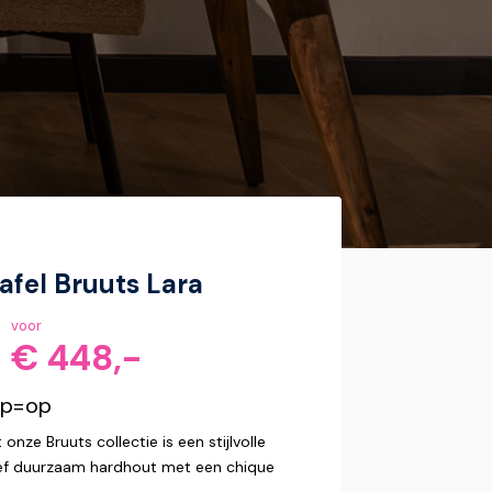
fel Bruuts Lara
voor
€ 448,-
op=op
 onze Bruuts collectie is een stijlvolle
sief duurzaam hardhout met een chique