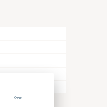
mer*
snummer*
Over