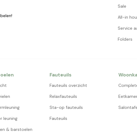
Sale
belen!
All-in ho
Service 
Folders
oelen
Fauteuils
Woonk
icht
Fauteuils overzicht
Complet
ielen
Relaxfauteuils
Eetkamer
rmleuning
Sta-op fauteuils
Salontafe
r leuning
Fauteuils
en & barstoelen