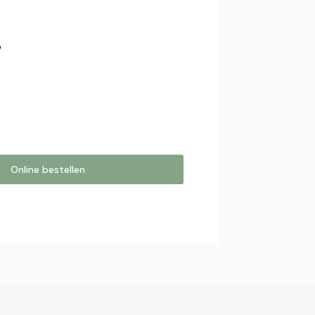
p
Online bestellen
estellen
online bestelling. Wij nemen contact
bestelling af te ronden.