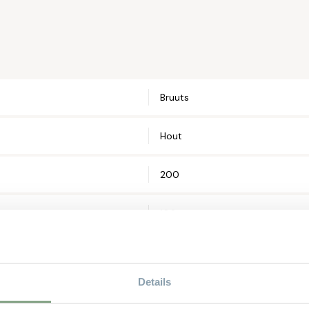
Email*
Bruuts
Telefoonnum
Hout
Straat en hui
200
100
Postcode*
50% KORTING
Woonplaats*
Details