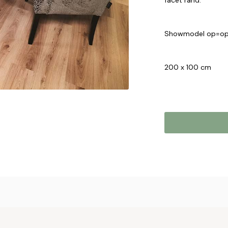
facet rand.
Showmodel op=o
200 x 100 cm
Online b
Plaats hier uw 
met u op om uw 
Naam*