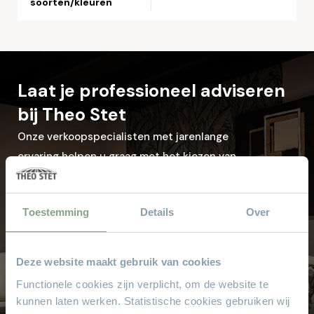
soorten/kleuren
Laat je professioneel adviseren
bij Theo Stet
Onze verkoopspecialisten met jarenlange
ervaring helpen u graag met het kiezen van
uw droominterieur.
Toestemming
Details
Over
Kom langs in de showroom
Deze website maakt gebruik van cookies
Waarom
Theo Stet?
Functionele cookies zijn verplicht, om de website te
kunnen laten werken. Statistische cookies gebruiken wij
Het vertrouwde adres voor al uw meubelen! Geen