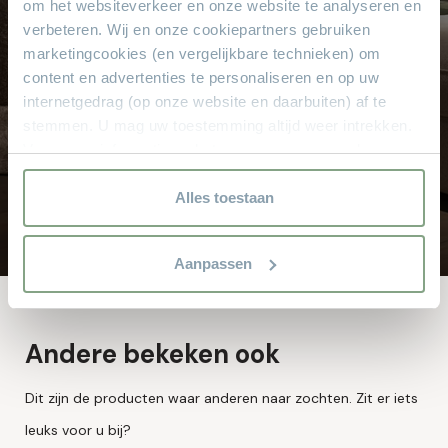
om het websiteverkeer en onze website te analyseren en
aanbetaling & wij bezorgen aan huis!
verbeteren. Wij en onze cookiepartners gebruiken
Hoge service en kwaliteit
marketingcookies (en vergelijkbare technieken) om
Altijd scherpe aanbiedingen
content en advertenties te personaliseren en op uw
Gratis parkeren
internetgedrag (op onze website en daarbuiten) af te
stemmen. U mag uw toestemming altijd weer intrekken.
Grote keus voor iedere doelgroep
Voor meer informatie en het aanpassen van uw keuze op
Sinds 1968
onze website verwijzen wij u naar onze
8.000 m² met alle soorten stylen meubelen
privacyverklaring.
Alles toestaan
Aanpassen
Andere bekeken ook
Dit zijn de producten waar anderen naar zochten. Zit er iets
leuks voor u bij?