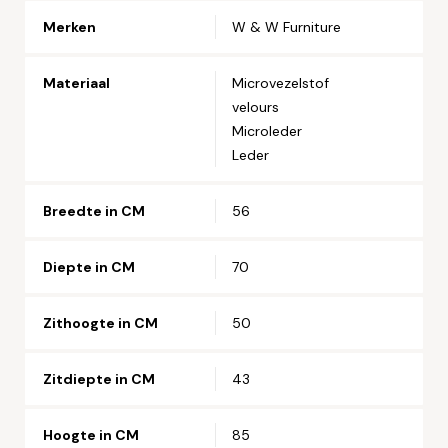
Merken
W & W Furniture
Telefoonnummer*
Materiaal
Microvezelstof
velours
Straat en huisnummer*
Microleder
Leder
Postcode*
Breedte in CM
56
Woonplaats*
Diepte in CM
70
Zithoogte in CM
50
Let op: zorg dat alle velden met een * zijn ingevuld.
Zitdiepte in CM
43
Hoogte in CM
85