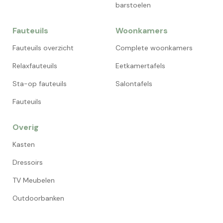
barstoelen
Fauteuils
Woonkamers
Fauteuils overzicht
Complete woonkamers
Relaxfauteuils
Eetkamertafels
Sta-op fauteuils
Salontafels
Fauteuils
Overig
Kasten
Dressoirs
TV Meubelen
Outdoorbanken