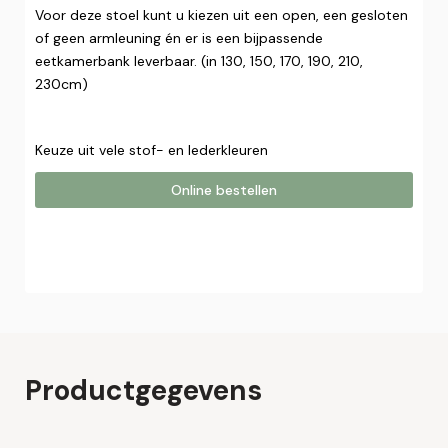
Voor deze stoel kunt u kiezen uit een open, een gesloten
of geen armleuning én er is een bijpassende
eetkamerbank leverbaar. (in 130, 150, 170, 190, 210,
230cm)
Keuze uit vele stof- en lederkleuren
Online bestellen
Online bestellen
Plaats hier uw online bestelling. Wij nemen contact met u
op om uw bestelling af te ronden.
Naam*
Productgegevens
Email*