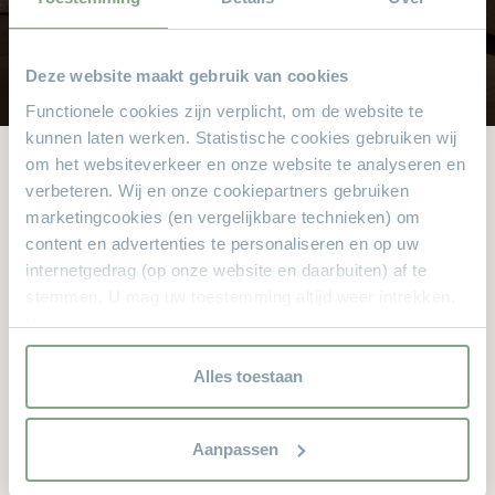
8.000 m² met alle soorten stylen meubelen
Deze website maakt gebruik van cookies
Functionele cookies zijn verplicht, om de website te
kunnen laten werken. Statistische cookies gebruiken wij
om het websiteverkeer en onze website te analyseren en
verbeteren. Wij en onze cookiepartners gebruiken
Andere bekeken ook
marketingcookies (en vergelijkbare technieken) om
content en advertenties te personaliseren en op uw
Dit zijn de producten waar anderen naar zochten. Zit er iets
internetgedrag (op onze website en daarbuiten) af te
leuks voor u bij?
stemmen. U mag uw toestemming altijd weer intrekken.
Voor meer informatie en het aanpassen van uw keuze op
onze website verwijzen wij u naar onze
privacyverklaring.
Alles toestaan
Aanpassen