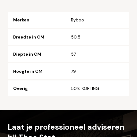
Email*
Merken
Byboo
Telefoonnummer*
Breedte in CM
50,5
Straat en huisnummer*
Diepte in CM
57
Postcode*
Hoogte in CM
79
Overig
50% KORTING
Woonplaats*
Let op: zorg dat alle velden met een * zijn ingevuld.
Laat je professioneel adviseren