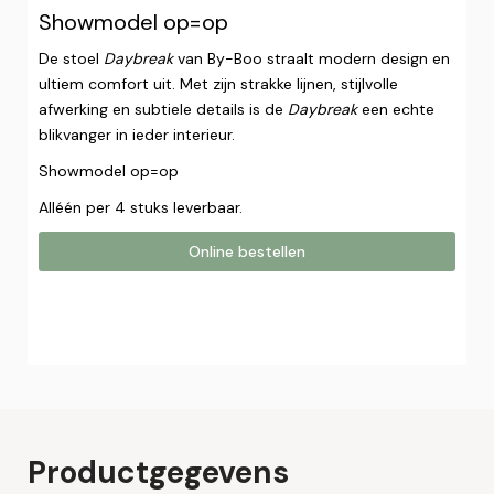
Showmodel op=op
De stoel
Daybreak
van By-Boo straalt modern design en
ultiem comfort uit. Met zijn strakke lijnen, stijlvolle
afwerking en subtiele details is de
Daybreak
een echte
blikvanger in ieder interieur.
Showmodel op=op
Alléén per 4 stuks leverbaar.
Online bestellen
Online bestellen
Plaats hier uw online bestelling. Wij nemen contact met u
op om uw bestelling af te ronden.
Naam*
Productgegevens