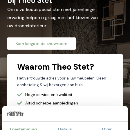
bij Theo Stet
Onze verkoopspecialisten met jarenlange
ervaring helpen u graag met het kiezen van
uw droominterieur.
Kom langs in de showroom
Waarom
Theo Stet?
Het vertrouwde adres voor al uw meubelen! Geen
aanbetaling & wij bezorgen aan huis!
Hoge service en kwaliteit
Altijd scherpe aanbiedingen
Gratis parkeren
Grote keus voor iedere doelgroep
Sinds 1968
Toestemming
Details
Over