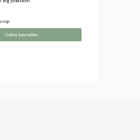
 erg praktisch.
op=op
Online bestellen
estellen
online bestelling. Wij nemen contact
bestelling af te ronden.