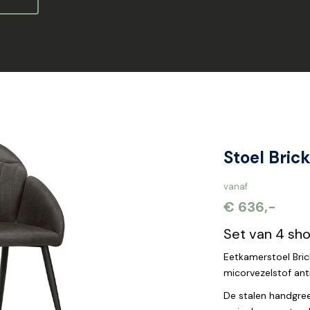
Stoel Brick
vanaf
€ 636,-
Set van 4 sh
Eetkamerstoel Brick
micorvezelstof ant
De stalen handgree