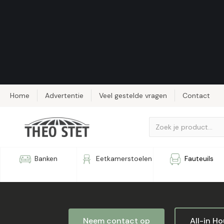
Home
Advertentie
Veel gestelde vragen
Contact
Stoel Brick
Banken
Eetkamerstoelen
Fauteuils
Neem contact op
All-in H