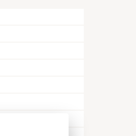
mer*
snummer*
dat alle velden met een * zijn ingevuld.