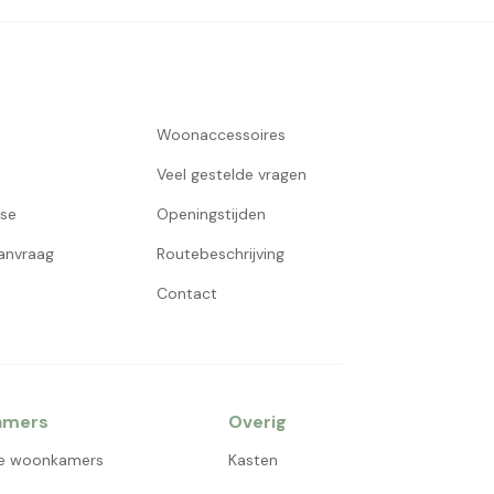
Woonaccessoires
Veel gestelde vragen
use
Openingstijden
aanvraag
Routebeschrijving
Contact
amers
Overig
e woonkamers
Kasten