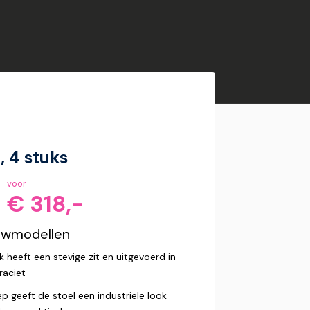
, 4 stuks
voor
€ 318,-
owmodellen
 heeft een stevige zit en uitgevoerd in
raciet
p geeft de stoel een industriële look