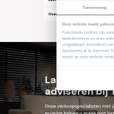
Toestemming
Overig
Deze website maakt gebruik
Functionele cookies zijn ver
websiteverkeer en onze webs
vergelijkbare technieken) om
daarbuiten) af te stemmen. 
keuze op onze website verwij
Laat je profes
adviseren bij 
Onze verkoopspecialisten met j
ervaring helpen u graag met het