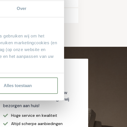
Over
es gebruiken wij om het
bruiken marketingcookies (en
rag (op onze website en
ie en het aanpassen van uw
Waarom
Theo Stet?
Alles toestaan
Het vertrouwde adres voor al uw
meubelen! Geen aanbetaling & wij
bezorgen aan huis!
Hoge service en kwaliteit
Altijd scherpe aanbiedingen