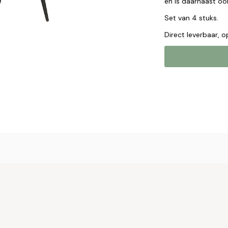
en is daarnaast ook
Set van 4 stuks.
Direct leverbaar, 
Online b
Plaats hier uw 
met u op om uw 
Naam*
Email*