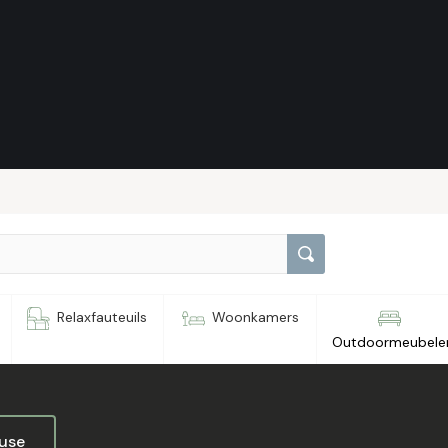
, 4 stuks
Relaxfauteuils
Woonkamers
Outdoormeubele
ouse