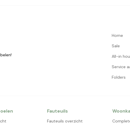
Home
Sale
belen!
All-in ho
Service 
Folders
oelen
Fauteuils
Woonk
icht
Fauteuils overzicht
Complet