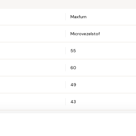
Telefoonnum
Maxfurn
Straat en hui
Microvezelstof
55
Postcode*
60
Woonplaats*
49
43
Let op: zorg 
88
Antraciet