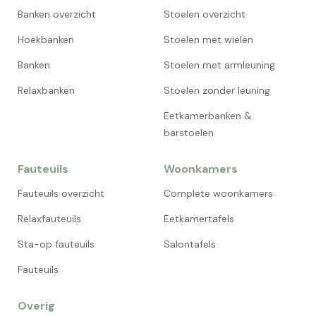
Banken overzicht
Stoelen overzicht
Hoekbanken
Stoelen met wielen
Banken
Stoelen met armleuning
Relaxbanken
Stoelen zonder leuning
Eetkamerbanken &
barstoelen
Fauteuils
Woonkamers
Fauteuils overzicht
Complete woonkamers
Relaxfauteuils
Eetkamertafels
Sta-op fauteuils
Salontafels
Fauteuils
Overig