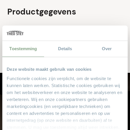
Naam*
Productgegevens
Email*
Merken
Maxfurn
Telefoonnummer*
Toestemming
Details
Over
Materiaal
Lamulux
Straat en huisnummer*
Deze website maakt gebruik van cookies
Functionele cookies zijn verplicht, om de website te
Postcode*
kunnen laten werken. Statistische cookies gebruiken wij
Laat je professioneel adviseren
om het websiteverkeer en onze website te analyseren en
bij Theo Stet
verbeteren. Wij en onze cookiepartners gebruiken
Woonplaats*
marketingcookies (en vergelijkbare technieken) om
Onze verkoopspecialisten met jarenlange
content en advertenties te personaliseren en op uw
ervaring helpen u graag met het kiezen van
internetgedrag (op onze website en daarbuiten) af te
uw droominterieur.
stemmen. U mag uw toestemming altijd weer intrekken.