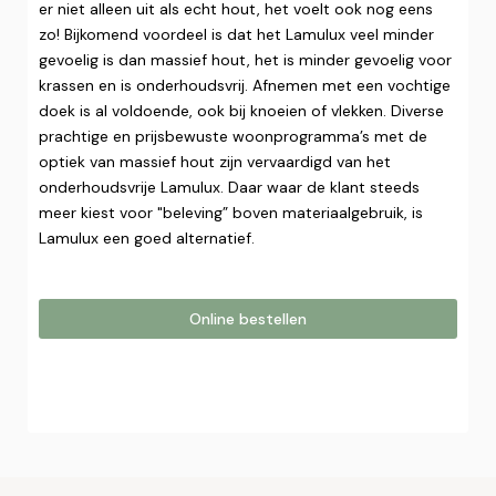
er niet alleen uit als echt hout, het voelt ook nog eens
zo! Bijkomend voordeel is dat het Lamulux veel minder
gevoelig is dan massief hout, het is minder gevoelig voor
krassen en is onderhoudsvrij. Afnemen met een vochtige
doek is al voldoende, ook bij knoeien of vlekken. Diverse
prachtige en prijsbewuste woonprogramma’s met de
optiek van massief hout zijn vervaardigd van het
onderhoudsvrije Lamulux. Daar waar de klant steeds
meer kiest voor "beleving” boven materiaalgebruik, is
Lamulux een goed alternatief.‍
Online bestellen
Online bestellen
Plaats hier uw online bestelling. Wij nemen contact met u
op om uw bestelling af te ronden.