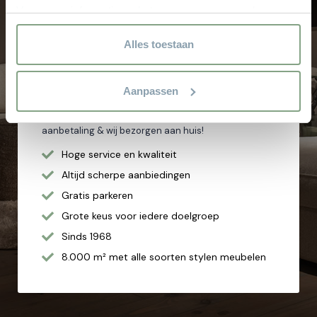
Voor meer informatie en het aanpassen van uw keuze op
Let op: zorg dat alle velden met een * zijn ingevuld.
onze website verwijzen wij u naar onze
Kom langs in de showroom
privacyverklaring.
Alles toestaan
Waarom
Theo Stet?
Aanpassen
Het vertrouwde adres voor al uw meubelen! Geen
aanbetaling & wij bezorgen aan huis!
Hoge service en kwaliteit
Altijd scherpe aanbiedingen
Gratis parkeren
Grote keus voor iedere doelgroep
Sinds 1968
8.000 m² met alle soorten stylen meubelen