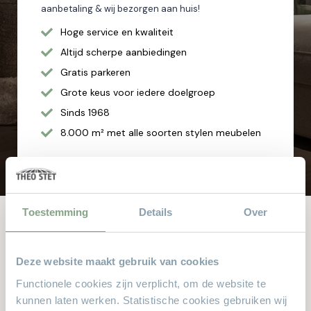
aanbetaling & wij bezorgen aan huis!
Hoge service en kwaliteit
Altijd scherpe aanbiedingen
Gratis parkeren
Grote keus voor iedere doelgroep
Sinds 1968
8.000 m² met alle soorten stylen meubelen
Toestemming
Details
Over
Andere bekeken ook
Deze website maakt gebruik van cookies
Dit zijn de producten waar anderen naar zochten. Zit er iets
Functionele cookies zijn verplicht, om de website te
kunnen laten werken. Statistische cookies gebruiken wij
leuks voor u bij?