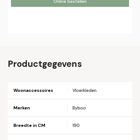
Online bestellen
Online bestellen
Plaats hier uw online bestelling. Wij nemen contact met u
op om uw bestelling af te ronden.
Naam*
Productgegevens
Email*
Woonaccessoires
Vloerkleden
Telefoonnummer*
Merken
Byboo
Straat en huisnummer*
Breedte in CM
190