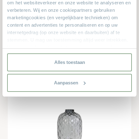
om het websiteverkeer en onze website te analyseren en
verbeteren. Wij en onze cookiepartners gebruiken
marketingcookies (en vergelijkbare technieken) om
content en advertenties te personaliseren en op uw
internetgedrag (op onze website en daarbuiten) af te
stemmen. U mag uw toestemming altijd weer intrekken.
Voor meer informatie en het aanpassen van uw keuze op
onze website verwijzen wij u naar onze
privacyverklaring.
Alles toestaan
Kunstplant Bamboe
€
Aanpassen