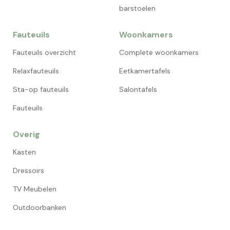
barstoelen
Fauteuils
Woonkamers
Fauteuils overzicht
Complete woonkamers
Relaxfauteuils
Eetkamertafels
Sta-op fauteuils
Salontafels
Fauteuils
Overig
Kasten
Dressoirs
TV Meubelen
Outdoorbanken