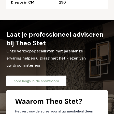
Postcode*
Diepte in CM
290
Woonplaats*
Laat je professioneel adviseren
bij Theo Stet
Let op: zorg dat alle velden met een * zijn ingevuld.
Onze verkoopspecialisten met jarenlange
ervaring helpen u graag met het kiezen van
uw droominterieur.
Kom langs in de showroom
Waarom
Theo Stet?
Het vertrouwde adres voor al uw meubelen! Geen