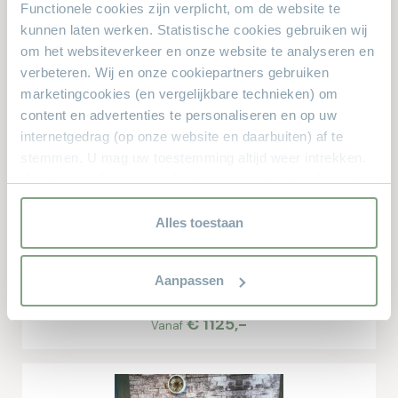
Andere bekeken ook
Functionele cookies zijn verplicht, om de website te
kunnen laten werken. Statistische cookies gebruiken wij
Dit zijn de producten waar anderen naar zochten. Zit er iets
om het websiteverkeer en onze website te analyseren en
verbeteren. Wij en onze cookiepartners gebruiken
leuks voor u bij?
marketingcookies (en vergelijkbare technieken) om
content en advertenties te personaliseren en op uw
internetgedrag (op onze website en daarbuiten) af te
stemmen. U mag uw toestemming altijd weer intrekken.
Voor meer informatie en het aanpassen van uw keuze op
onze website verwijzen wij u naar onze
privacyverklaring.
Alles toestaan
Aanpassen
Eetkamertafel Veronica ovaal
€ 1125,-
Vanaf