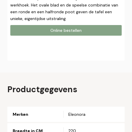
werkhoek. Het ovale blad en de speelse combinatie van
een ronde en een halfronde poot geven de tafel een
unieke, eigentijdse uitstraling.
Online bestellen
Online bestellen
Plaats hier uw online bestelling. Wij nemen contact met u
op om uw bestelling af te ronden.
Naam*
Productgegevens
Email*
Merken
Eleonora
Telefoonnummer*
Breedte in CM
220