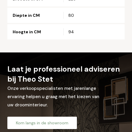
Straat en huisnummer*
Diepte in CM
80
Postcode*
Hoogte in CM
94
Woonplaats*
Laat je professioneel adviseren
bij Theo Stet
Let op: zorg dat alle velden met een * zijn ingevuld.
Onze verkoopspecialisten met jarenlange
ervaring helpen u graag met het kiezen van
uw droominterieur.
Kom langs in de showroom