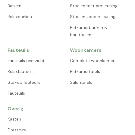
Banken
Stoelen met armleuning
Relaxbanken
Stoelen zonder leuning
Eetkamerbanken &
barstoelen
Fauteuils
Woonkamers
Fauteuils overzicht
Complete woonkamers
Relaxfauteuils
Eetkamertafels
Sta-op fauteuils
Salontafels
Fauteuils
Overig
Kasten
Dressoirs