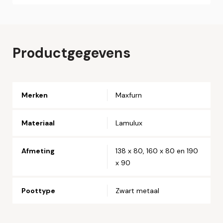
Online bestellen
Plaats hier uw online bestelling. Wij nemen contact met u
op om uw bestelling af te ronden.
Naam*
Productgegevens
Email*
Merken
Maxfurn
Telefoonnummer*
Materiaal
Lamulux
Straat en huisnummer*
Afmeting
138 x 80, 160 x 80 en 190
x 90
Postcode*
Poottype
Zwart metaal
Woonplaats*