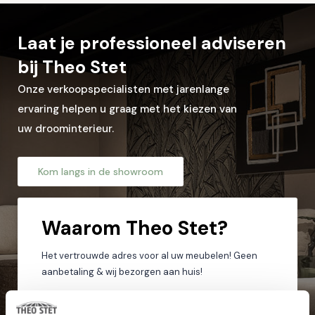
Laat je professioneel adviseren
Let op: zorg dat alle velden met een * zijn ingevuld.
bij Theo Stet
Onze verkoopspecialisten met jarenlange
ervaring helpen u graag met het kiezen van
uw droominterieur.
Kom langs in de showroom
Waarom
Theo Stet?
Het vertrouwde adres voor al uw meubelen! Geen
aanbetaling & wij bezorgen aan huis!
Hoge service en kwaliteit