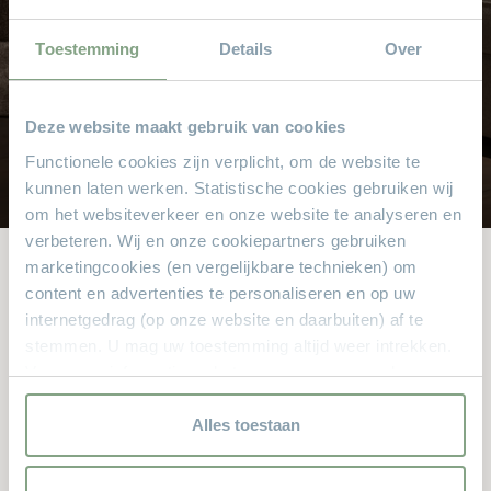
Altijd scherpe aanbiedingen
Gratis parkeren
Toestemming
Details
Over
Grote keus voor iedere doelgroep
Sinds 1968
Deze website maakt gebruik van cookies
8.000 m² met alle soorten stylen meubelen
Functionele cookies zijn verplicht, om de website te
kunnen laten werken. Statistische cookies gebruiken wij
om het websiteverkeer en onze website te analyseren en
verbeteren. Wij en onze cookiepartners gebruiken
marketingcookies (en vergelijkbare technieken) om
content en advertenties te personaliseren en op uw
Andere bekeken ook
internetgedrag (op onze website en daarbuiten) af te
stemmen. U mag uw toestemming altijd weer intrekken.
Dit zijn de producten waar anderen naar zochten. Zit er iets
Voor meer informatie en het aanpassen van uw keuze op
leuks voor u bij?
onze website verwijzen wij u naar onze
privacyverklaring.
Alles toestaan