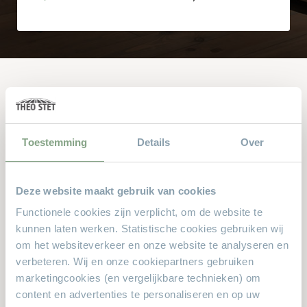
Andere bekeken ook
Dit zijn de producten waar anderen naar zochten. Zit er iets
Toestemming
Details
Over
leuks voor u bij?
Deze website maakt gebruik van cookies
Functionele cookies zijn verplicht, om de website te
kunnen laten werken. Statistische cookies gebruiken wij
om het websiteverkeer en onze website te analyseren en
verbeteren. Wij en onze cookiepartners gebruiken
marketingcookies (en vergelijkbare technieken) om
content en advertenties te personaliseren en op uw