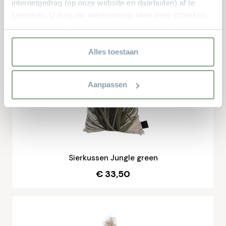
internetgedrag (op onze website en daarbuiten) af te
stemmen. U mag uw toestemming altijd weer intrekken.
Vaas Carino
Voor meer informatie en het aanpassen van uw keuze op
€ 135.-
onze website verwijzen wij u naar onze
privacyverklaring.
Alles toestaan
Aanpassen
Sierkussen Jungle green
€ 33,50