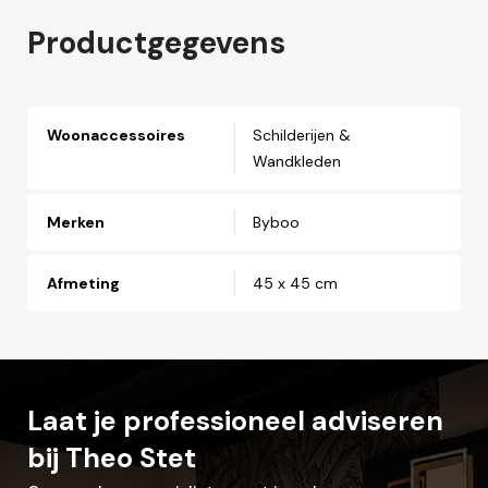
Naam*
Productgegevens
Email*
Woonaccessoires
Schilderijen &
Wandkleden
Telefoonnummer*
Merken
Byboo
Straat en huisnummer*
Afmeting
45 x 45 cm
Postcode*
Woonplaats*
Laat je professioneel adviseren
bij Theo Stet