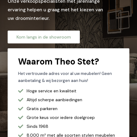
Onze verkoopspecialisten met jarenlange
Let op: zorg dat alle velden met een * zijn ingevuld.
ervaring helpen u graag met het kiezen van
uw droominterieur.
Kom langs in de showroom
Waarom
Theo Stet?
Het vertrouwde adres voor al uw meubelen! Geen
aanbetaling & wij bezorgen aan huis!
Hoge service en kwaliteit
Altijd scherpe aanbiedingen
Gratis parkeren
Grote keus voor iedere doelgroep
Sinds 1968
8.000 m² met alle soorten stylen meubelen